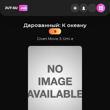
JUT-SU
.net
Дарованный: К океану
9
Given Movie 3: Umi e