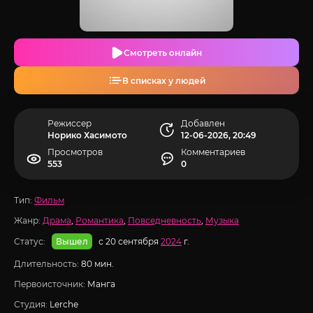
Смотреть онлайн
В списках у людей
Режиссер
Добавлен
Норико Хасимото
12-06-2026, 20:49
Просмотров
Комментариев
553
0
Тип:
Фильм
Жанр:
Драма
,
Романтика
,
Повседневность
,
Музыка
Статус:
с 20 сентября
2024
г.
Вышел
Длительность:
80 мин.
Первоисточник:
Манга
Студия:
Lerche