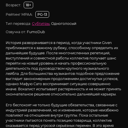
Возраст:
18+
Рейтинг MPAA:
PG-13
Тип перевода:
Субтитры
, Одноголосый
Озвучка от:
FumoDub
История разворачивается в период, когда участники Given
приближаются к важному рубежу, способному определить их
дальнейшее будущее. После многочисленных репетиций,
выступлений и совместной работы коллектив получает шанс
перейти на новый уровень и начать профессиональную
деятельность под руководством крупного музыкального
лейбла. Для большинства музыкантов подобное предложение
выглядит закономерным продолжением достигнутых успехов,
однако Мафую Сато воспринимает ситуацию совершенно
иначе. Вокалист испытывает растерянность и не может принять
окончательное решение относительно дальнейшей карьеры.
Его беспокоят не только будущие обязательства, связанные с
индустрией развлечений, но и изменения, которые неизбежно
повлияют на отношения внутри группы. Пока остальные
участники пытаются понять позицию товарища, коллектив
оказывается перед угрозой серьёзных перемен. В это время