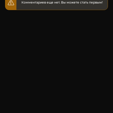
Комментариев еще нет. Вы можете стать первым!
© 2020-2026 Jut-su.net. ДжутСУ/ДжитСУ All Rights Reserved
Политика конфиденциальности
Для правообладателей
Карта сайта
Главная