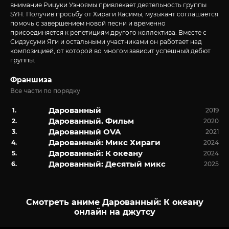
внимание Рицуки Уэноямы привлекает деятельность группы
SYH. Получив просьбу от Хираги Касимы, музыкант соглашается
помочь с завершением новой песни и временно
присоединяется к репетициям другого коллектива. Вместе с
Сидзусуми Яги и остальными участниками он работает над
композицией, от которой во многом зависит успешный дебют
группы.
Франшиза
Все части по порядку
Дарованный
2019
Дарованный. Фильм
2020
Дарованный OVA
2021
Дарованный: Микс Хираги
2024
Дарованный: К океану
2024
Дарованный: Десятый микс
2025
Смотреть аниме Дарованный: К океану
онлайн на джутсу