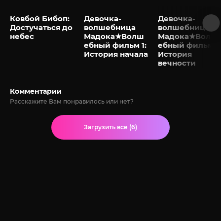
Ковбой Бибоп:
Девочка-
Девочка-
Достучаться до
волшебница
волшебница
небес
Мадока★Волш
Мадока★Волш
ебный фильм 1:
ебный фильм 2
История начала
История
вечности
Комментарии
Расскажите Вам понравилось или нет?
Загрузить все (6)