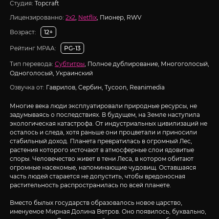
Студия:
Topcraft
Лицензированно:
2x2
,
Netflix
, Пионер, RWV
Возраст:
12+
Рейтинг MPAA:
PG-13
Тип перевода:
Субтитры
, Полное дублирование, Многоголосый,
Одноголосый, Украинский
Озвучка от:
Гаврилов, Сербин, Tycoon, Reanimedia
Многие века люди эксплуатировали природные ресурсы, не
задумываясь о последствиях. В будущем, на Земле наступила
экологическая катастрофа. От индустриальных цивилизаций не
осталось и следа, хотя раньше они процветали и приносили
стабильный доход. Планета превратилась в огромный Лес,
растения которого источают в атмосферные слои ядовитые
споры. Человечество живет в тени Леса, в котором обитают
огромные насекомые, напоминающие чудовищ. Оставшаяся
часть людей старается не допустить, чтобы вредоносная
растительность распространилась по всей планете.
Вместо былых государств образовалось новое царство,
именуемое Мирная Долина Ветров. Оно появилось, буквально,