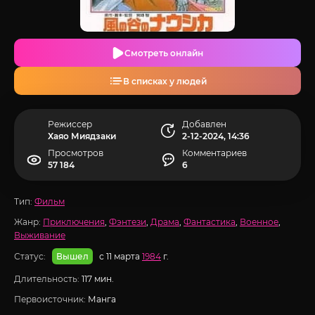
Смотреть онлайн
В списках у людей
Режиссер
Добавлен
Хаяо Миядзаки
2-12-2024, 14:36
Просмотров
Комментариев
57 184
6
Тип:
Фильм
Жанр:
Приключения
,
Фэнтези
,
Драма
,
Фантастика
,
Военное
,
Выживание
Статус:
с 11 марта
1984
г.
Вышел
Длительность:
117 мин.
Первоисточник:
Манга