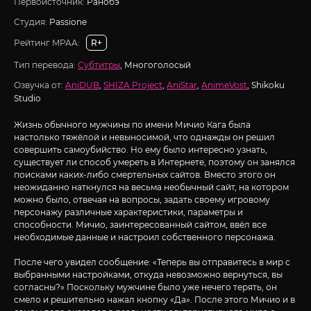
Первоисточник:
Ранобэ
Студия:
Passione
Рейтинг MPAA:
R+
Тип перевода:
Субтитры
, Многоголосый
Озвучка от:
AniDUB
,
SHIZA Project
,
AniStar
,
AnimeVost
, Shikoku
Studio
Жизнь обычного мужчины по имени Мичио Кага была
настолько тяжёлой и невыносимой, что однажды он решил
совершить самоубийство. Но ему было интересно узнать,
существует ли способ умереть в Интернете, поэтому он занялся
поисками каких-либо смертельных сайтов. Вместо этого он
неожиданно наткнулся на весьма необычный сайт, на котором
можно было, отвечая на вопросы, задать своему игровому
персонажу различные характеристики, параметры и
способности. Мичио, заинтересованный сайтом, ввёл все
необходимые данные и настроил собственного персонажа.
После чего увидел сообщение: «Теперь вы отправитесь в мир с
выбранными настройками, откуда невозможно вернуться, вы
согласны?» Поскольку мужчине было уже нечего терять, он
смело и решительно нажал кнопку «Да». После этого Мичио и в