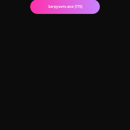
Загрузить все (175)
© 2020-2026 Jut-su.net. ДжутСУ/ДжитСУ All Rights Reserved
Политика конфиденциальности
Для правообладателей
Карта сайта
Главная