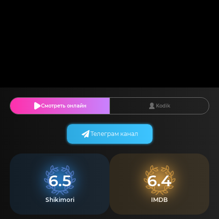
Смотреть онлайн
Kodik
Телеграм канал
6.5
6.4
Shikimori
IMDB