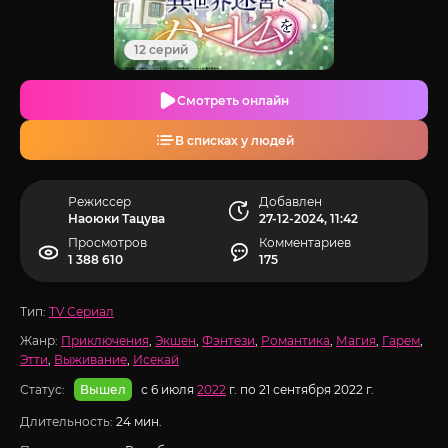
12 серий
Смотреть онлайн
В списках у людей
Режиссер
Добавлен
Наоюки Тацува
27-12-2024, 11:42
Просмотров
Комментариев
1 388 610
175
Тип:
TV Сериал
Жанр:
Приключения
,
Экшен
,
Фэнтези
,
Романтика
,
Магия
,
Гарем
,
Этти
,
Выживание
,
Исекай
Статус:
с 6 июля
2022
г. по 21 сентября 2022 г.
Вышел
Длительность:
24 мин.