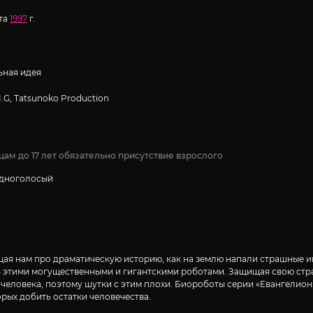
рта
1997
г.
ная идея
I.G, Tatsunoko Production
цам до 17 лет обязательно присутствие взрослого
Одноголосый
ая нам про драматическую историю, как на землю напали страшные и
ь этими могущественными и гигантскими роботами. Защищая свою стра
о человека, поэтому шутки с этим плохи. Биороботы серии «Евангелио
рых добить остатки человечества.