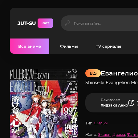
JUT-SU
.net
Все аниме
Фильмы
TV сериалы
Евангелио
8.5
Shinseiki Evangelion Mov
Режиссер
Хидэаки Анно
Тип:
Фильм
Жанр:
Экшен
,
Драма
,
Фант