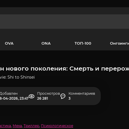
OVA
ONA
ТОП-100
Онгоинг
н нового поколения: Смерть и переро
ie: Shi to Shinsei
Добавлен
Просмотров
Комментариев
8-04-2026, 23:47
26 281
3
астика
,
Меха
,
Триллер
,
Психологическое