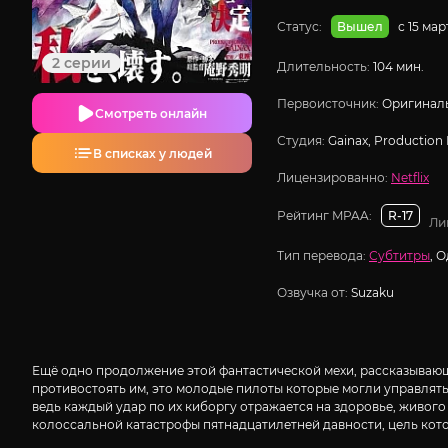
Статус:
с 15 ма
Вышел
2 серии
Длительность:
104 мин.
Первоисточник:
Оригиналь
Смотреть онлайн
Студия:
Gainax, Production 
В списках у людей
Лицензированно:
Netflix
Рейтинг MPAA:
R-17
Ли
Тип перевода:
Субтитры
, 
Озвучка от:
Suzaku
Ещё одно продолжение этой фантастической мехи, рассказывающ
противостоять им, это молодые пилоты которые могли управлят
ведь каждый удар по их киборгу отражается на здоровье, живог
колоссальной катастрофы пятнадцатилетней давности, цель кото