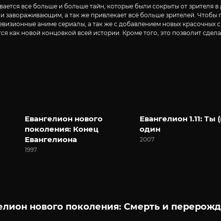
ается все больше и больше тайн, которые были сокрыты от зрителя в р
 и завораживающим, а так же привлекает всё больше зрителей. Чтобы
евизионные аниме сериалы, а так же с добавлением новых красочных с
ся как новой концовкой всей истории. Кроме того, это позволит сдела
Евангелион нового
Евангелион 1.11: Ты (
поколения: Конец
один
Евангелиона
2007
1997
елион нового поколения: Смерть и перерожд