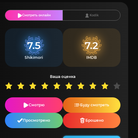
Смотреть онлайн
Kodik
7.5
7.2
Shikimori
IMDB
Ваша оценка
Смотрю
Буду смотреть
Просмотрено
Брошено