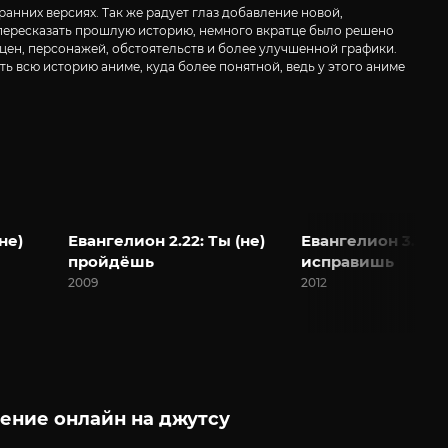
анних версиях. Так же радует глаз добавление новой,
 пересказать прошлую историю, немного вкратце было решено
цен, персонажей, обстоятельств и более улучшенной графики.
ть всю историю аниме, куда более понятной, ведь у этого аниме
не)
Евангелион 2.22: Ты (не)
Евангелион 3.33: 
пройдёшь
исправишь
2009
2012
ение онлайн на джутсу