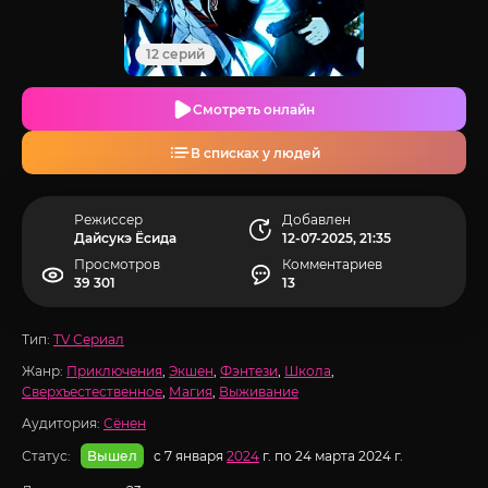
12 серий
Смотреть онлайн
В списках у людей
Режиссер
Добавлен
Дайсукэ Ёсида
12-07-2025, 21:35
Просмотров
Комментариев
39 301
13
Тип:
TV Сериал
Жанр:
Приключения
,
Экшен
,
Фэнтези
,
Школа
,
Сверхъестественное
,
Магия
,
Выживание
Аудитория:
Сёнен
Статус:
с 7 января
2024
г. по 24 марта 2024 г.
Вышел