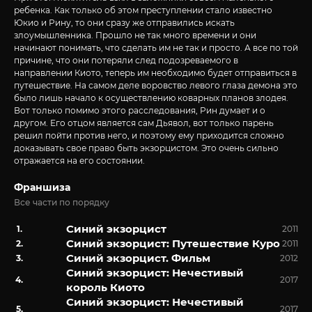
ребенка. Как только об этом преступлении стало известно
Юкио и Рину, то они сразу же отправились искать
злоумышленника. Прошло не так много времени и они
начинают понимать, что сделать им не так и просто. А все по той
причине, что они потеряли след подозреваемого в
направлении Киото, теперь им необходимо будет отправиться в
путешествие. На самом деле воровство левого глаза демона это
было лишь начало к осуществлению коварных планов злодея.
Вот только помимо этого расследования, Рин думает и о
другом. Его отцом является сам Дьявол, вот только парень
решил пойти против него, и поэтому ему приходится сложно
доказывать свое право быть экзорцистом. Это очень сильно
отражается на его состоянии.
Франшиза
Все части по порядку
Синий экзорцист
2011
Синий экзорцист: Путешествие Куро
2011
Синий экзорцист. Фильм
2012
Синий экзорцист: Нечестивый
2017
король Киото
Синий экзорцист: Нечестивый
2017