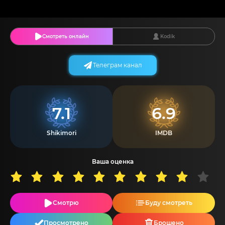
Смотреть онлайн
Kodik
Телеграм канал
7.1
6.9
Shikimori
IMDB
Ваша оценка
Смотрю
Буду смотреть
Просмотрено
Брошено