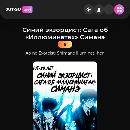
JUT-SU
.net
Синий экзорцист: Сага об
«Иллюминатах» Симанэ
9
Ao no Exorcist: Shimane Illuminati-hen