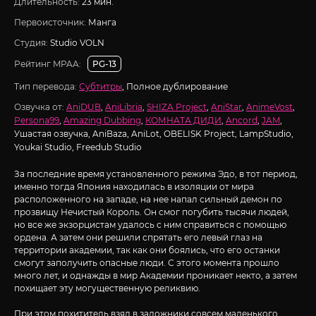
Длительность:
23 мин.
Первоисточник:
Манга
Студия:
Studio VOLN
Рейтинг MPAA:
PG-13
Тип перевода:
Субтитры
, Полное дублирование
Озвучка от:
AniDUB
,
AniLibria
,
SHIZA Project
,
AniStar
,
AnimeVost
,
Persona99
,
Amazing Dubbing
,
КОМНАТА ДИДИ
,
Ancord
,
JAM
,
Ушастая озвучка, AniBaza, AniLot, OBELISK Project, LampStudio,
Youkai Studio, Freedub Studio
За последние время установленного режима Эдо, в тот период,
именно тогда Япония находилась в изоляции от мира
расположенного на западе, на нее напал сильный демон по
прозвищу Нечистый Король. Он смог погубить тысячи людей,
но все же экзорцистам удалось с ним справиться с помощью
ордена. А затем они решили спрятать его левый глаз на
территории академии, так как они боялись, что его останки
смогут заполучить опасные люди. С этого момента прошло
много лет, и однажды в мир Академии проникает некто, а затем
похищает эту могущественную реликвию.
При этом похититель взял в заложники совсем маленького