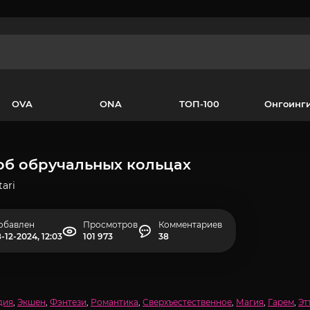
OVA
ONA
ТОП-100
Онгоинг
об обручальных кольцах
ari
обавлен
Просмотров
Комментариев
-12-2024, 12:03
101 973
38
дия
,
Экшен
,
Фэнтези
,
Романтика
,
Сверхъестественное
,
Магия
,
Гарем
,
Эт