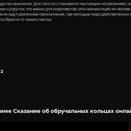
другим мужчиной. Для Сато это становится настоящим потрясением, ка
ным супругом, что важно для королевства, или незнакомцем из человеч
не их ждут различные приключения, где молодые люди действительно 
я обрести то самое счастье.
 2
име Сказание об обручальных кольцах онла