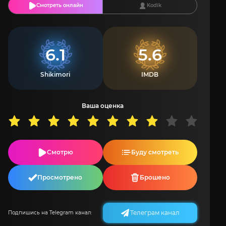
Смотреть онлайн
Kodik
6.1
5.6
Shikimori
IMDB
Ваша оценка
Смотрю
Буду смотреть
Просмотрено
Брошено
Телеграм канал
Подпишись на Telegram канал: