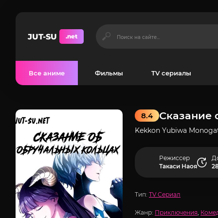
JUT-SU
.net
Все аниме
Фильмы
TV сериалы
Сказание 
8.4
Kekkon Yubiwa Monogat
Режиссер
Д
Такаси Наоя
28
Тип:
TV Сериал
Жанр:
Приключения
,
Коме