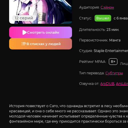
Аудитория:
Сэйнэн
12 серий
Статус:
с 6 янв
Вышел
Длительность:
23 мин.
Смотреть онлайн
Первоисточник:
Манга
В списках у людей
Студия:
Staple Entertainme
Рейтинг MPAA:
R+
Лиц
Тип перевода:
Субтитры
Озвучка от:
AniDUB
,
AniLibr
История повествует о Сато, что однажды встретил в лесу необы
красавицей, и она о себе много не рассказывает. Однако это зна
молодой человек начинает испытывает определённые чувства к кр
фэнтезийном мире, где ему приходится практически бороться за