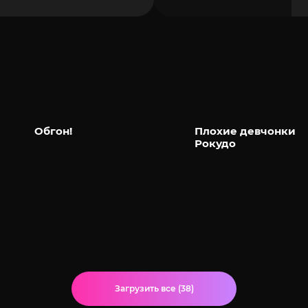
Обгон!
Плохие девчонки
Рокудо
Загрузить все (38)