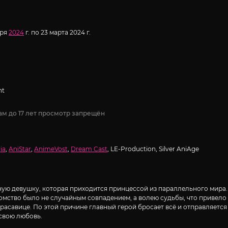
аря
2024
г. по 23 марта 2024 г.
nt
ам до 17 лет просмотр запрещён
ia
,
AniStar
,
AnimeVost
,
Dream Cast
, LE-Production, Silver AniAge
чную девушку, которая приходится принцессой из параллельного мира
комство было не случайным совпадением, а волею судьбы, что привело
асавице. По этой причине главный герой бросает всё и отправляется 
 свою любовь.