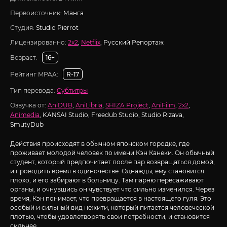
Первоисточник:
Манга
Студия:
Studio Pierrot
Лицензированно:
2x2
,
Netflix
, Русский Репортаж
Возраст:
16+
Рейтинг MPAA:
R-17
Тип перевода:
Субтитры
Озвучка от:
AniDUB
,
AniLibria
,
SHIZA Project
,
AniFilm
,
2x2
,
Animedia
, KANSAI Studio, Freedub Studio, Studio Rizava,
SmutyDub
Действия происходят в обычном японском городке, где
проживает молодой человек по имени Кэн Канеки. Он обычный
студент, который предпочитает после пар возвращаться домой,
и проводить время в одиночестве. Однажды, ему становится
плохо, и его забирают в больницу. Там парню пересаживают
органы, и очнувшись он чувствует что сильно изменился. Через
время, Кэн понимает, что превращается в настоящего гуля. Это
особый и сильный вид нежити, который питается человеческой
плотью, чтобы удовлетворять свои потребности, и становится
сильнее.