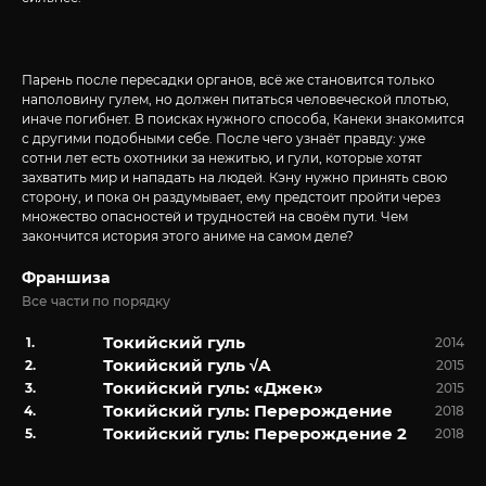
Парень после пересадки органов, всё же становится только
наполовину гулем, но должен питаться человеческой плотью,
иначе погибнет. В поисках нужного способа, Канеки знакомится
с другими подобными себе. После чего узнаёт правду: уже
сотни лет есть охотники за нежитью, и гули, которые хотят
захватить мир и нападать на людей. Кэну нужно принять свою
сторону, и пока он раздумывает, ему предстоит пройти через
множество опасностей и трудностей на своём пути. Чем
закончится история этого аниме на самом деле?
Франшиза
Все части по порядку
Токийский гуль
2014
Токийский гуль √A
2015
Токийский гуль: «Джек»
2015
Токийский гуль: Перерождение
2018
Токийский гуль: Перерождение 2
2018