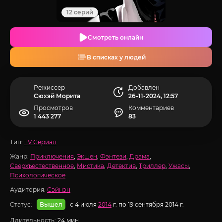
12 серий
Смотреть онлайн
В списках у людей
Режиссер
Добавлен
Сюхэй Морита
26-11-2024, 12:57
Просмотров
Комментариев
1 443 277
83
Тип:
TV Сериал
Жанр:
Приключения
,
Экшен
,
Фэнтези
,
Драма
,
Сверхъестественное
,
Мистика
,
Детектив
,
Триллер
,
Ужасы
,
Психологическое
Аудитория:
Сэйнэн
Статус:
с 4 июля
2014
г. по 19 сентября 2014 г.
Вышел
Длительность:
24 мин.