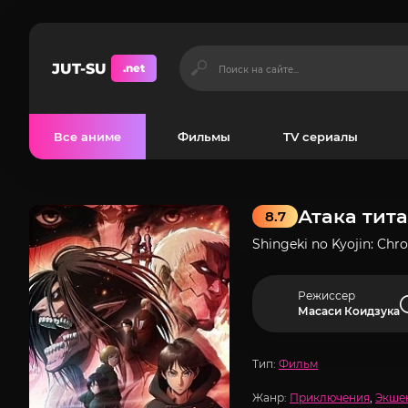
JUT-SU
.net
Все аниме
Фильмы
TV сериалы
Атака тит
8.7
Shingeki no Kyojin: Chro
Режиссер
Масаси Коидзука
Тип:
Фильм
Жанр:
Приключения
,
Экше