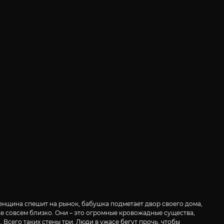
енщина спешит на рынок, бабушка подметает двор своего дома,
же совсем близко. Они – это огромные кровожадные существа,
сего таких стены три. Люди в ужасе бегут прочь, чтобы