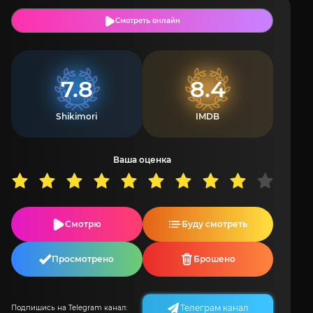
Смотреть онлайн
7.8
8.4
Shikimori
IMDB
Ваша оценка
Смотрю
Буду смотреть
Просмотрено
Брошено
Телеграм канал
Подпишись на Telegram канал: