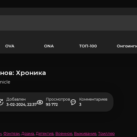
OVA
ONA
ТОП-100
Онгоинг
анов: Хроника
nicle
Добавлен
Просмотров
Комментариев
3-02-2024, 22:37
95 772
3
н
,
Фэнтези
,
Драма
,
Детектив
,
Военное
,
Выживание
,
Триллер