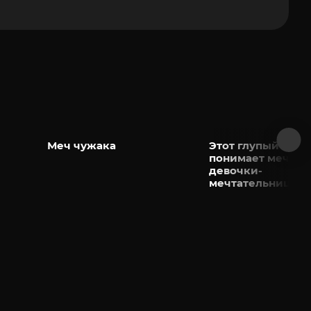
Меч чужака
Этот глупый свин
понимает мечту
девочки-
мечтательницы