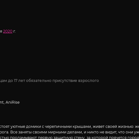
ля
2020
г.
цам до 17 лет обязательно присутствие взрослого
nt, AniRise
стоят уютные домики с черепичными крышами, живет своей жизнью: ж
рога. Все заняты своими мирными делами, и никто не видит, что они у
ью проламывают первую защитную стену, за которой прячется город. В