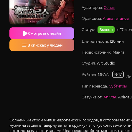
Аудитория:
Сёнен
Франшиза:
Атака титанов
Статус:
с 17 ию
Вышел
Смотреть онлайн
Длительность:
120 мин.
В списках у людей
Первоисточник:
Манга
Студия:
Wit Studio
Рейтинг MPAA:
R-17
Ли
Тип перевода:
Субтитры
Озвучка от:
AniStar
, AniMau
Солнечным утром милый европейский городок, в котором тесно 
мужчина зашел в таверну выпить кружку чая с куском свежего пи
которых называют титанами. Человекоподобные монстры с легкост