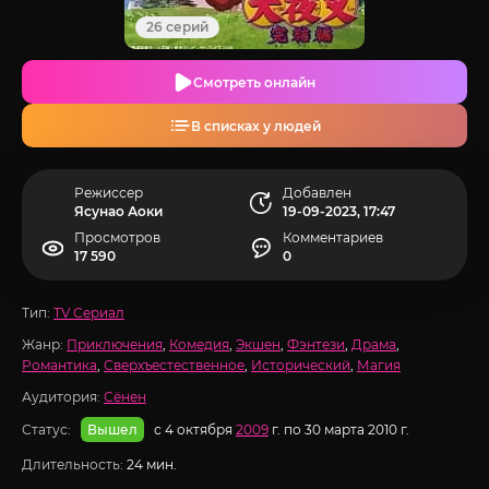
26 серий
Смотреть онлайн
В списках у людей
Режиссер
Добавлен
Ясунао Аоки
19-09-2023, 17:47
Просмотров
Комментариев
17 590
0
Тип:
TV Сериал
Жанр:
Приключения
,
Комедия
,
Экшен
,
Фэнтези
,
Драма
,
Романтика
,
Сверхъестественное
,
Исторический
,
Магия
Аудитория:
Сёнен
Статус:
с 4 октября
2009
г. по 30 марта 2010 г.
Вышел
Длительность:
24 мин.