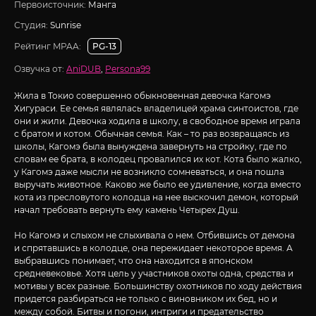
Первоисточник:
Манга
Студия:
Sunrise
Рейтинг MPAA:
PG-13
Озвучка от:
AniDUB
,
Persona99
Жила в Токио совершенно обыкновенная девочка Кагомэ
Хигураси. Ее семья являлась владелицей храма синтоистов, где
они и жили. Девочка ходила в школу, в свободное время играла
с братом и котом. Обычная семья. Как – то раз возвращаясь из
школы, Кагомэ была вынуждена завернуть на стройку, где по
словам ее брата, в колодец провалился их кот. Кота было жалко,
у Кагомэ даже мысли не возникло сомневаться, и она пошла
выручать животное. Каково же было ее удивление, когда вместо
кота из пресловутого колодца на нее выскочил демон, который
начал требовать вернуть ему камень Четырех Душ.
Но Кагомэ и слыхом не слыхивала о нем. Отбившись от демона
и спрятавшись в колодце, она пережидает некоторое время. А
выбравшись понимает, что она находится в японском
средневековье. Хотя цель у участников охоты одна, средства и
мотивы у всех разные. Большинству охотников по ходу действия
придется разбираться не только с виновником их бед, но и
между собой. Битвы и погони, интриги и предательство