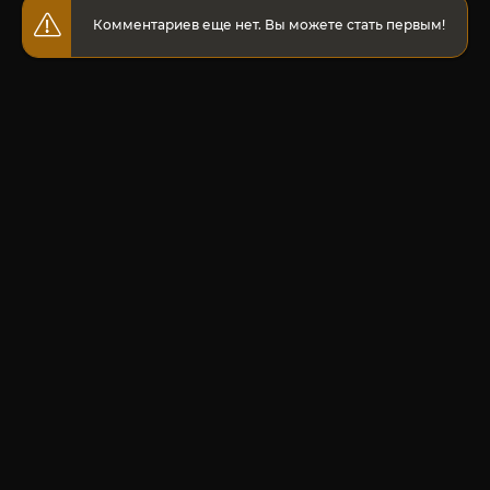
Комментариев еще нет. Вы можете стать первым!
© 2020-2026 Jut-su.net. ДжутСУ/ДжитСУ All Rights Reserved
Политика конфиденциальности
Для правообладателей
Карта сайта
Главная