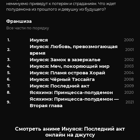
неминуемо приведут к потерям и страданиям. Что ждет
полудемона из прошлого и девушку из будущего?
Франшиза
Все части по порядку
Инуяся
2000
Инуяся: Любовь, превозмогающая
2001
время
Инуяся: Замок в зазеркалье
2002
Инуяся: Меч, покоряющий мир
2003
Инуяся: Пламя острова Хорай
2004
Инуяся: Чёрный Тэссайга
2008
Инуяся: Последний акт
2009
Ясяхимэ: Принцесса-полудемон
2020
Ясяхимэ: Принцесса-полудемон —
2021
Вторая глава
Смотреть аниме Инуяся: Последний акт
онлайн на джутсу