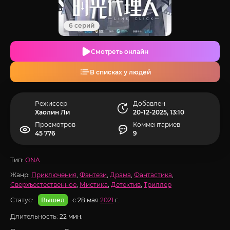
6 серий
Смотреть онлайн
В списках у людей
Режиссер
Добавлен
Хаолин Ли
20-12-2025, 13:10
Просмотров
Комментариев
45 776
9
Тип:
ONA
Жанр:
Приключения
,
Фэнтези
,
Драма
,
Фантастика
,
Сверхъестественное
,
Мистика
,
Детектив
,
Триллер
Статус:
с 28 мая
2021
г.
Вышел
Длительность:
22 мин.