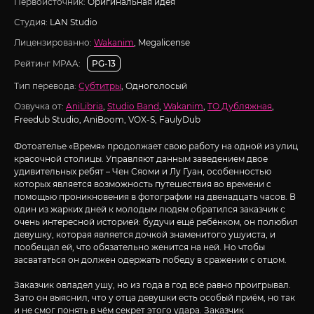
Первоисточник:
Оригинальная идея
Студия:
LAN Studio
Лицензированно:
Wakanim
, Megalicense
Рейтинг MPAA:
PG-13
Тип перевода:
Субтитры
, Одноголосый
Озвучка от:
AniLibria
,
Studio Band
,
Wakanim
,
ТО Дубляжная
,
Freedub Studio, AniBoom, VOX-S, FaulyDub
Фотоателье «Время» продолжает свою работу на одной из улиц
красочной столицы. Управляют данным заведением двое
удивительных ребят – Чен Сяоми и Лу Гуан, особенностью
которых является возможность путешествия во времени с
помощью проникновения в фотографии на двенадцать часов. В
один из жарких дней к молодым людям обратился заказчик с
очень интересной историей: будучи ещё ребёнком, он полюбил
девушку, которая является дочкой знаменитого ушуиста, и
пообещал ей, что обязательно женится на ней. Но чтобы
засвататься он должен одержать победу в сражении с отцом.
Заказчик овладел ушу, но из года в год всё равно проигрывал.
Зато он выяснил, что у отца девушки есть особый приём, но так
и не смог понять в чём секрет этого удара. Заказчик