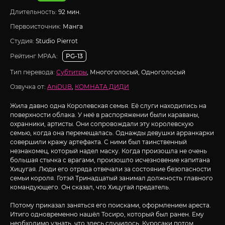
Длительность:
92 мин.
Первоисточник:
Манга
Студия:
Studio Pierrot
Рейтинг MPAA:
PG-13
Тип перевода:
Субтитры
, Многоголосый, Одноголосый
Озвучка от:
AniDUB
,
КОМНАТА ДИДИ
Жила давно одна Королевская семья. Её слуги находились на
поверхности облака. У неё в распоряжении были караваны,
охранники, артисты. Они сопровождали эту королевскую
семью, когда она перемещалась. Однажды девушки арранкарки
совершили кражу артефакта. С ними был таинственный
незнакомец, который надел маску. Когда произошла не очень
большая стычка с врагами, произошло исчезновение капитана
Хицугая. Люди его отряда отвечали за состояние безопасности
семьи короля. Готэй Тринадцатый занимал должность главного
командующего. Он сказал, что Хицугай предатель.
Потому приказал заняться его поисками, оформлением ареста.
Итиго одновременно нашёл Тосиро, который был ранен. Ему
необходимо узнать, что здесь случилось. Куросаки потом