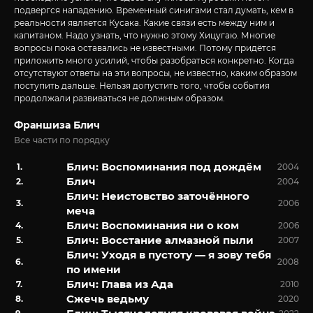
подвергся нападению. Временный синигами стал думать, кем в
реальности является Кусака. Какие связи есть между ним и
капитаном. Надо узнать, что нужно этому Хицугаю. Многие
вопросы пока оставались не известными. Потому придётся
приложить много усилий, чтобы разобраться конкретно. Когда
отсутствуют ответы на эти вопросы, не известно, каким образом
поступить дальше. Нельзя допустить того, чтобы события
продолжали развиваться не должным образом.
Франшиза Блич
Все части по порядку
Блич: Воспоминания под дождём
2004
Блич
2004
Блич: Неистовство заточённого
2006
меча
Блич: Воспоминания ни о ком
2006
Блич: Восстание алмазной пыли
2007
Блич: Уходя в пустоту — я зову тебя
2008
по имени
Блич: Глава из Ада
2010
Сжечь ведьму
2020