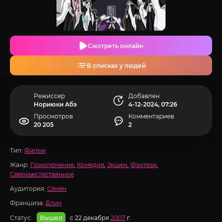
Смотреть онлайн
В списках у людей
Режиссер
Добавлен
Нориюки Абэ
4-12-2024, 07:26
Просмотров
Комментариев
20 205
2
Тип:
Фильм
Жанр:
Приключения
,
Комедия
,
Экшен
,
Фэнтези
,
Сверхъестественное
Аудитория:
Сёнен
Франшиза:
Блич
Статус:
с 22 декабря
2007
г.
Вышел