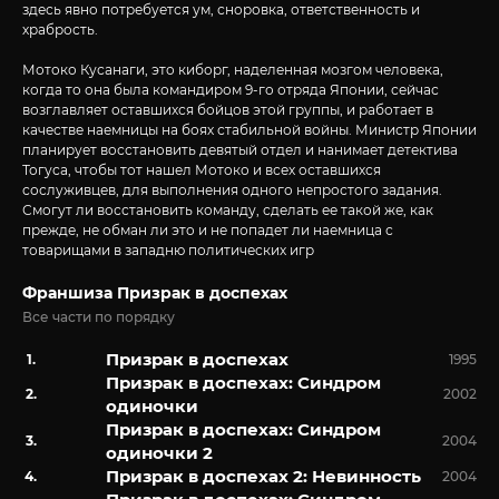
здесь явно потребуется ум, сноровка, ответственность и
храбрость.
Мотоко Кусанаги, это киборг, наделенная мозгом человека,
когда то она была командиром 9-го отряда Японии, сейчас
возглавляет оставшихся бойцов этой группы, и работает в
качестве наемницы на боях стабильной войны. Министр Японии
планирует восстановить девятый отдел и нанимает детектива
Тогуса, чтобы тот нашел Мотоко и всех оставшихся
сослуживцев, для выполнения одного непростого задания.
Смогут ли восстановить команду, сделать ее такой же, как
прежде, не обман ли это и не попадет ли наемница с
товарищами в западню политических игр
Франшиза Призрак в доспехах
Все части по порядку
Призрак в доспехах
1995
Призрак в доспехах: Синдром
2002
одиночки
Призрак в доспехах: Синдром
2004
одиночки 2
Призрак в доспехах 2: Невинность
2004