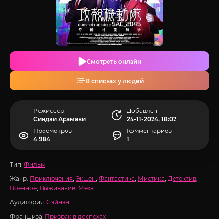
Смотреть онлайн
В списках у людей
Режиссер
Добавлен
Синдзи Арамаки
24-11-2024, 18:02
Просмотров
Комментариев
4 984
1
Тип:
Фильм
Жанр:
Приключения
,
Экшен
,
Фантастика
,
Мистика
,
Детектив
,
Военное
,
Выживание
,
Меха
Аудитория:
Сэйнэн
Франшиза:
Призрак в доспехах