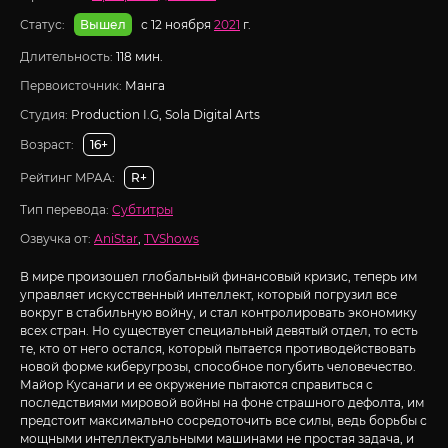
Статус:
с 12 ноября
2021
г.
Вышел
Длительность:
118 мин.
Первоисточник:
Манга
Студия:
Production I.G, Sola Digital Arts
Возраст:
16+
Рейтинг MPAA:
R+
Тип перевода:
Субтитры
Озвучка от:
AniStar
,
TVShows
В мире произошел глобальный финансовый кризис, теперь им
управляет искусственный интеллект, который погрузил все
вокруг в стабильную войну, и стал контролировать экономику
всех стран. Но существует специальный девятый отдел, то есть
те, кто от него остался, который пытается противодействовать
новой форме киберугрозы, способное погубить человечество.
Майор Кусанаги и ее окружение пытаются справиться с
последствиями мировой войны на фоне страшного дефолта, им
предстоит максимально сосредоточить все силы, ведь борьбы с
мощными интеллектуальными машинами не простая задача, и