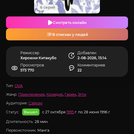
6 серий
Смотреть онлайн
В списках у людей
Режиссер
Добавлен
Хироюки Китакубо
2-08-2026, 15:14
Просмотров
Комментариев
573 770
22
Тип:
OVA
Жанр:
Приключения
,
Комедия
,
Гарем
,
Этти
Аудитория:
Сэйнэн
Статус:
с 27 октября
1995
г. по 28 июня 1996 г.
Вышел
Длительность:
28 мин.
Первоисточник:
Манга