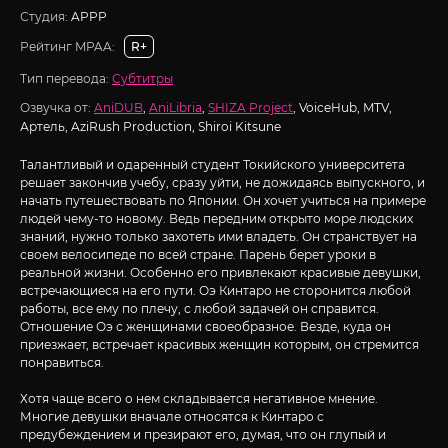
Студия:
APPP
Рейтинг MPAA:
R+
Тип перевода:
Субтитры
Озвучка от:
AniDUB
,
AniLibria
,
SHIZA Project
, VoiceHub, MTV,
Артель, AziRush Production, Shiroi Kitsune
Талантливый и одаренный студент Токийского университета
решает закончив учебу, сразу уйти, не дожидаясь выпускного, и
начать путешествовать по Японии. Он хочет учиться на примере
людей чему-то новому. Ведь передним открыто море людских
знаний, нужно только захотеть ими владеть. Он странствует на
своем велосипеде по всей стране. Парень берет уроки в
реальной жизни. Особенно его привлекают красивые девушки,
встречающиеся на его пути. Оэ Кинтаро не сторонится любой
работы, все ему по плечу, с любой задачей он справится.
Отношение Оэ с женщинами своеобразное. Везде, куда он
приезжает, встречает красивых женщин которым, он стремится
понравиться.
Хотя чаще всего о нем складывается негативное мнение.
Многие девушки вначале относятся к Кинтаро с
предубеждением и презирают его, думая, что он глупый и