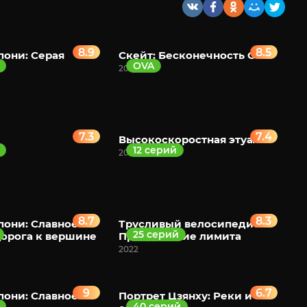
8.9
8.5
они: Серая
Скейт: Бесконечность OVA
OVA
2025
7.3
7.4
Высокоскоростная этуаль
12 серий
2024
8.7
8.3
они: Славное
Трусливый велосипедист:
25 серий
орога к вершине
Преодоление лимита
2022
9
6.7
они: Славное
Портрет Цзянху: Реки и
40 серий