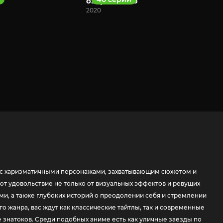
озёра ночью
2020
ура с харизматичными персонажами, захватывающим сюжетом и
т удовольствие не только от визуальных эффектов и ревущих
и, а также глубоких историй о преодолении себя и стремлении
о жанра, вас ждут как классические тайтлы, так и современные
е знатоков. Среди подобных аниме есть как уличные заезды по