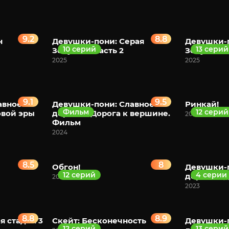
9.2
8.8
н
Девушки-пони: Серая
Девушки-п
10 серий
13 серий
Золушка. Часть 2
Золушка
2025
2025
9.1
9.5
авное
Девушки-пони: Славное
Ринкай!
Фильм
12 серий
овой эры
дерби — Дорога к вершине.
2024
Фильм
2024
8.5
8
Обгон!
Девушки-п
12 серий
4 серии
дерби — Д
2023
2023
8.8
8.9
я стадия 3
Скейт: Бесконечность
Девушки-п
12 серий
13 серий