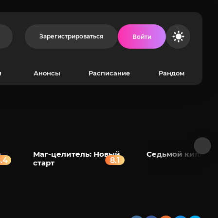
Зарегистрироваться
Войти
и
Анонсы
Расписание
Рандом
D
Маг-целитель: Новый
Седьмой киллер
.4
8.1
старт