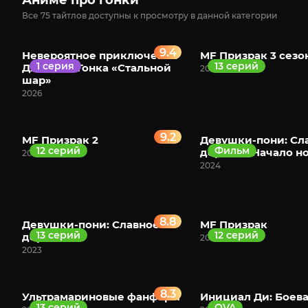
Аниме про гонки
Все 75 тайтлов доступны к просмотру в данной категории
9.4
Невероятное приключение
MF Призрак 3 сезо
1 серия
13 серий
ДжоДжо: Гонка «Стальной
2026
шар»
2026
9.2
MF Призрак 2
Девушки-пони: Сл
12 серий
Фильм
дерби — Начало н
2024
2024
8.8
Девушки-пони: Славное
MF Призрак
13 серий
12 серий
дерби 3
2023
2023
8.3
Ультрамариновые фанфары
Инициал Ди: Боева
13 серий
OVA