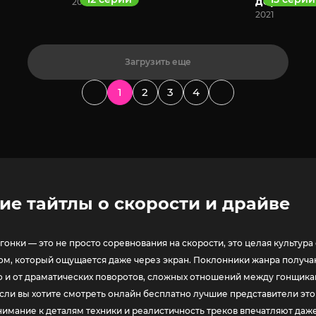
дерби 2
2021
2021
Загрузить еще
1
2
3
4
ие тайтлы о скорости и драйве
гонки — это не просто соревнования на скорости, это целая культ
м, который ощущается даже через экран. Поклонники жанра получаю
о и от драматических поворотов, сложных отношений между гонщикам
Если вы хотите смотреть онлайн бесплатно лучшие представители этог
внимание к деталям техники и реалистичность треков впечатляют даж