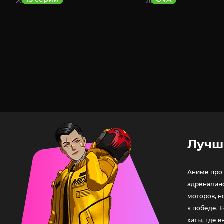
2022
2021
Лучш
Аниме про 
адреналино
моторов, н
к победе. 
хиты, где 