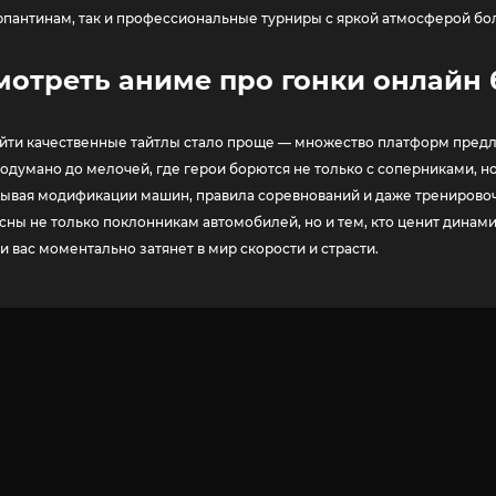
пантинам, так и профессиональные турниры с яркой атмосферой бо
мотреть аниме про гонки онлайн
йти качественные тайтлы стало проще — множество платформ предл
родумано до мелочей, где герои борются не только с соперниками, 
зывая модификации машин, правила соревнований и даже тренировоч
ресны не только поклонникам автомобилей, но и тем, кто ценит дина
и вас моментально затянет в мир скорости и страсти.