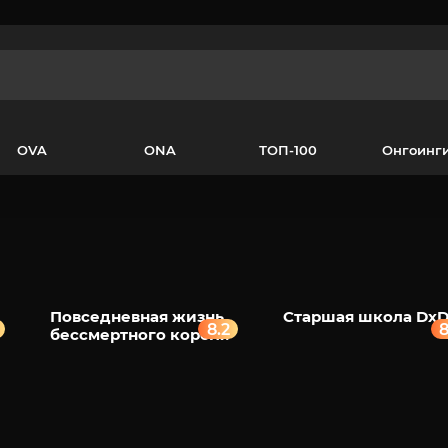
OVA
ONA
ТОП-100
Онгоинг
Повседневная жизнь
Старшая школа Dx
8.2
8
бессмертного короля