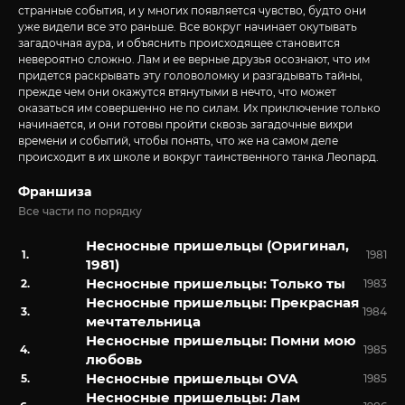
странные события, и у многих появляется чувство, будто они
уже видели все это раньше. Все вокруг начинает окутывать
загадочная аура, и объяснить происходящее становится
невероятно сложно. Лам и ее верные друзья осознают, что им
придется раскрывать эту головоломку и разгадывать тайны,
прежде чем они окажутся втянутыми в нечто, что может
оказаться им совершенно не по силам. Их приключение только
начинается, и они готовы пройти сквозь загадочные вихри
времени и событий, чтобы понять, что же на самом деле
происходит в их школе и вокруг таинственного танка Леопард.
Франшиза
Все части по порядку
Несносные пришельцы (Оригинал,
1981
1981)
Несносные пришельцы: Только ты
1983
Несносные пришельцы: Прекрасная
1984
мечтательница
Несносные пришельцы: Помни мою
1985
любовь
Несносные пришельцы OVA
1985
Несносные пришельцы: Лам