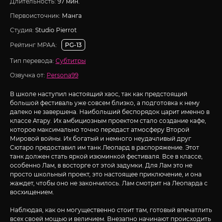
Длительность:
97 мин.
Первоисточник:
Манга
Студия:
Studio Pierrot
Рейтинг MPAA:
PG-13
Тип перевода:
Субтитры
Озвучка от:
Persona99
В школе наступил настоящий хаос, так как предстоящий
большой фестиваль уже совсем близко, а подготовка к нему
далеко не завершена. Наибольший беспорядок царит именно в
классе Атару. Их амбициозным проектом стало создание кафе,
которое максимально точно передаст атмосферу Второй
Мировой войны. Их богатый и немного неудачливый друг
Сютаро предоставил им танк Леопард в распоряжение. Этот
танк должен стать яркой изюминкой фестиваля. Все в классе,
особенно Лам, в восторге от этой задумки. Для Лам это не
просто школьный проект, это настоящее приключение, и она
жаждет, чтобы оно не закончилось. Лам смотрит на Леопарда с
восхищением.
Наблюдая, как он могущественно стоит там, готовый впечатлить
всех своей мощью и величием. Внезапно начинают происходить