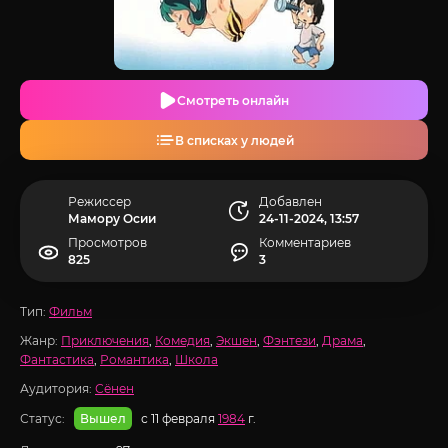
Смотреть онлайн
В списках у людей
Режиссер
Добавлен
Мамору Осии
24-11-2024, 13:57
Просмотров
Комментариев
825
3
Тип:
Фильм
Жанр:
Приключения
,
Комедия
,
Экшен
,
Фэнтези
,
Драма
,
Фантастика
,
Романтика
,
Школа
Аудитория:
Сёнен
Статус:
с 11 февраля
1984
г.
Вышел