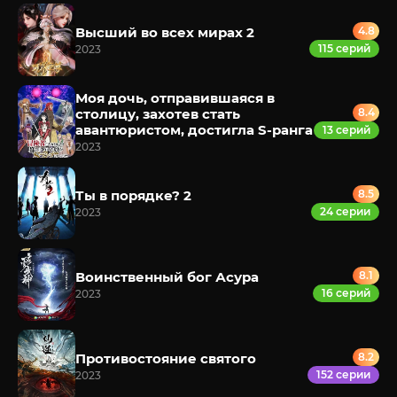
Высший во всех мирах 2
4.8
115 серий
2023
Моя дочь, отправившаяся в
столицу, захотев стать
8.4
авантюристом, достигла S-ранга
13 серий
2023
Ты в порядке? 2
8.5
24 серии
2023
Воинственный бог Асура
8.1
16 серий
2023
Противостояние святого
8.2
152 серии
2023