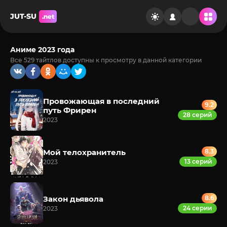
JUT-SU
.net
Аниме 2023 года
Все 529 тайтлов доступны к просмотру в данной категории
Провожающая в последний
9.2
путь Фрирен
28 серий
2023
Мой телохранитель
8.3
13 серий
2023
Закон дьявола
8.6
24 серии
2023