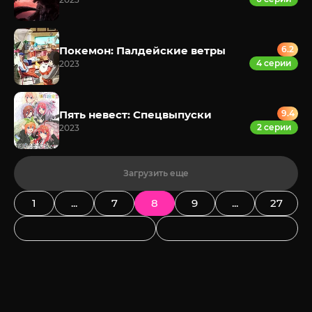
Покемон: Палдейские ветры
6.2
4 серии
2023
Пять невест: Спецвыпуски
9.4
2 серии
2023
Загрузить еще
1
...
7
8
9
...
27