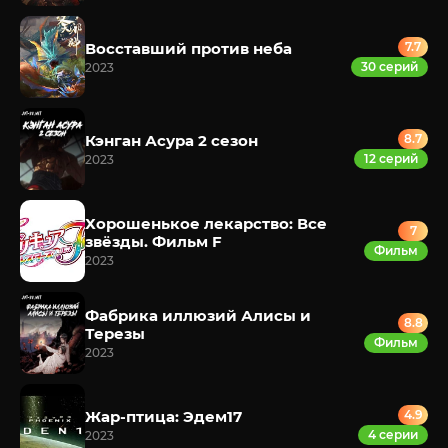
Восставший против неба
7.7
30 серий
2023
Кэнган Асура 2 сезон
8.7
12 серий
2023
Хорошенькое лекарство: Все
7
звёзды. Фильм F
Фильм
2023
Фабрика иллюзий Алисы и
8.8
Терезы
Фильм
2023
Жар-птица: Эдем17
4.9
4 серии
2023