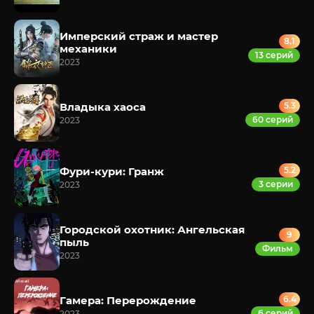
Имперский страж и мастер
8.1
механики
13 серий
2023
Владыка хаоса
5.3
60 серий
2023
Фури-кури: Гранж
5.2
3 серии
2023
Городской охотник: Ангельская
9
пыль
Фильм
2023
Гамера: Перерождение
6.4
6 серий
2023