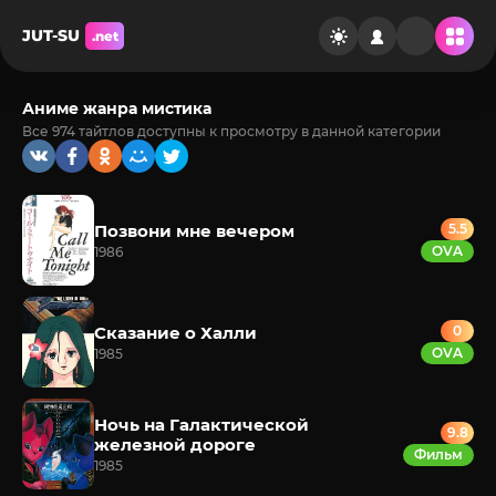
JUT-SU
.net
Аниме жанра мистика
Все 974 тайтлов доступны к просмотру в данной категории
Позвони мне вечером
5.5
OVA
1986
Сказание о Халли
0
OVA
1985
Ночь на Галактической
9.8
железной дороге
Фильм
1985