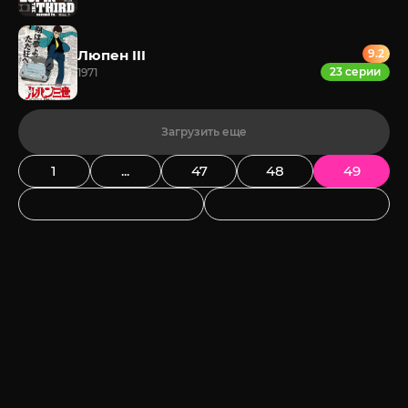
Люпен III
9.2
23 серии
1971
Загрузить еще
1
...
47
48
49