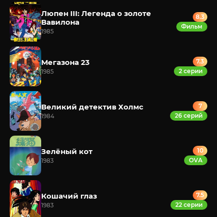
Люпен III: Легенда о золоте
8.3
Вавилона
Фильм
1985
Мегазона 23
7.3
2 серии
1985
Великий детектив Холмс
7
26 серий
1984
Зелёный кот
10
OVA
1983
Кошачий глаз
7.5
22 серии
1983