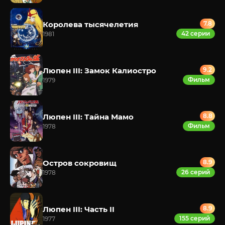
Королева тысячелетия
7.8
42 серии
1981
Люпен III: Замок Калиостро
9.2
Фильм
1979
Люпен III: Тайна Мамо
8.8
Фильм
1978
Остров сокровищ
8.9
26 серий
1978
Люпен III: Часть II
8.9
155 серий
1977