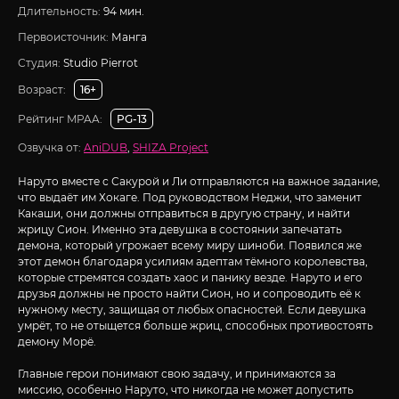
Длительность:
94 мин.
Первоисточник:
Манга
Студия:
Studio Pierrot
Возраст:
16+
Рейтинг MPAA:
PG-13
Озвучка от:
AniDUB
,
SHIZA Project
Наруто вместе с Сакурой и Ли отправляются на важное задание,
что выдаёт им Хокаге. Под руководством Неджи, что заменит
Какаши, они должны отправиться в другую страну, и найти
жрицу Сион. Именно эта девушка в состоянии запечатать
демона, который угрожает всему миру шиноби. Появился же
этот демон благодаря усилиям адептам тёмного королевства,
которые стремятся создать хаос и панику везде. Наруто и его
друзья должны не просто найти Сион, но и сопроводить её к
нужному месту, защищая от любых опасностей. Если девушка
умрёт, то не отыщется больше жриц, способных противостоять
демону Морё.
Главные герои понимают свою задачу, и принимаются за
миссию, особенно Наруто, что никогда не может допустить