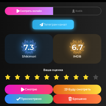
Смотреть онлайн
Kodik
Телеграм канал
7.3
6.7
Shikimori
IMDB
Ваша оценка
Смотрю
Буду смотреть
Просмотрено
Брошено