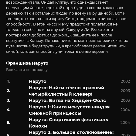
возрождения зла. Он дал клятву, что однажды станет
следующим Хокаге, а до этой поры будет защищать как свою
деревню, так и остальных людей по всему миру шиноби. Вот и
теперь, он хочет спасти жрицу Сион, продемонстрировав свои
способности. В этой миссии ему предстоит полагаться не
только на себя, но и на друзей: Сакуру и Ли. Вместе они
постараются добраться до жрицы, защитить её и после
вернуться в Коноху. Однако никто не мог предположить, что их
путешествие будет трудным, а враг обладает разрушительной
силой, которая способна уничтожать целые деревни.
Франшиза Наруто
Все части по порядку
Наруто
2002
Наруто: Найти тёмно-красный
2003
четырёхлистный клевер!
Наруто: Битва на Хидден-Фолс
2003
Наруто 1: Книга искусств ниндзя
2004
Снежной принцессы
Наруто: Спортивный фестиваль
2004
Конохи
Наруто 2: Большое столкновение!
2005