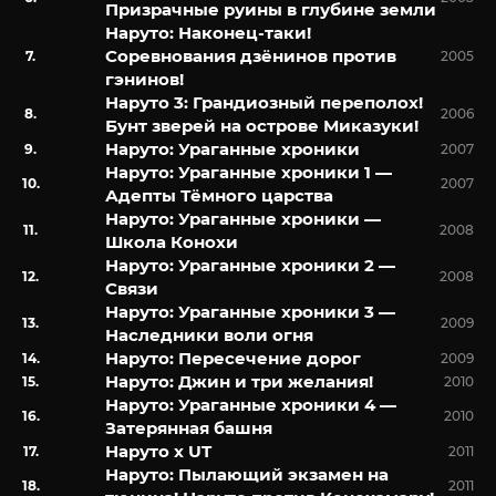
Призрачные руины в глубине земли
Наруто: Наконец-таки!
Соревнования дзёнинов против
2005
гэнинов!
Наруто 3: Грандиозный переполох!
2006
Бунт зверей на острове Миказуки!
Наруто: Ураганные хроники
2007
Наруто: Ураганные хроники 1 —
2007
Адепты Тёмного царства
Наруто: Ураганные хроники —
2008
Школа Конохи
Наруто: Ураганные хроники 2 —
2008
Связи
Наруто: Ураганные хроники 3 —
2009
Наследники воли огня
Наруто: Пересечение дорог
2009
Наруто: Джин и три желания!
2010
Наруто: Ураганные хроники 4 —
2010
Затерянная башня
Наруто х UT
2011
Наруто: Пылающий экзамен на
2011