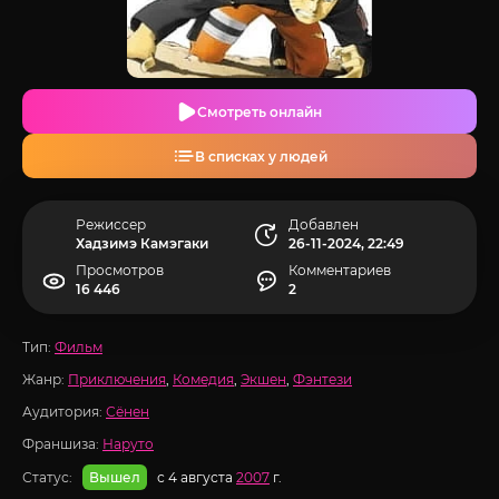
Смотреть онлайн
В списках у людей
Режиссер
Добавлен
Хадзимэ Камэгаки
26-11-2024, 22:49
Просмотров
Комментариев
16 446
2
Тип:
Фильм
Жанр:
Приключения
,
Комедия
,
Экшен
,
Фэнтези
Аудитория:
Сёнен
Франшиза:
Наруто
Статус:
с 4 августа
2007
г.
Вышел