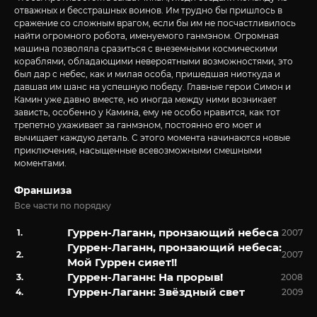
отважных и бесстрашных воинов. Им трудно бы пришлось в
сражение со сложным врагом, если бы им не посчастливилось
найти огромного робота, именуемого ганмэном. Огромная
машина позволяла сразиться с внеземными космическими
кораблями, обладающими невероятными возможностями, это
был дар с небес, как и милая особа, пришедшая ниоткуда и
давшая им шанс на успешную победу. Главные герои Симон и
Камин уже давно вместе, но иногда между ними возникает
зависть, особенно у Камина, ему не особо нравится, как тот
трепетно ухаживает за ганмэном, постоянно его моет и
вычищает каждую деталь. С этого момента начинаются новые
приключения, насыщенные всевозможными смешными
моментами.
Франшиза
Все части по порядку
Гуррен-Лаганн, пронзающий небеса
2007
Гуррен-Лаганн, пронзающий небеса:
2007
Мой Гуррен сияет!!
Гуррен-Лаганн: На прорыв!
2008
Гуррен-Лаганн: Звёздный свет
2009