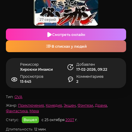
27 серий
Смотреть онлайн
В списках у людей
Режиссер
Добавлен
Хироюки Имаиси
17-02-2026, 09:22
Просмотров
Комментариев
15 645
2
Тип:
OVA
Жанр:
Приключения
,
Комедия
,
Экшен
,
Фэнтези
,
Драма
,
Фантастика
,
Меха
Статус:
с 25 октября
2007
г.
Вышел
Длительность:
12 мин.