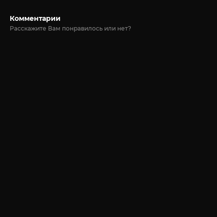
Комментарии
Расскажите Вам понравилось или нет?
© 2020-2026 Jut-su.net. ДжутСУ/ДжитСУ All Rights Reserved
Политика конфиденциальности
Для правообладателей