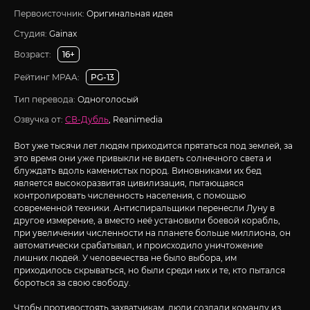
Первоисточник:
Оригинальная идея
Студия:
Gainax
Возраст:
16+
Рейтинг MPAA:
PG-13
Тип перевода:
Одноголосый
Озвучка от:
СВ-Дубль
, Reanimedia
Вот уже тысячи лет людям приходится прятаться под землей, за
это время они уже привыкли не видеть солнечного света и
блуждать вдоль каменистых пород. Виновниками их бед
является высокоразвитая цивилизация, пытающаяся
контролировать численность населения, с помощью
современной техники. Антиспиральщики перенесли Луну в
другое измерение, а вместо неё установили боевой корабль,
при увеличении численности на планете больше миллиона, он
автоматически срабатывал, и происходило уничтожение
лишних людей. У человечества не было выбора, им
приходилось скрываться, но были среди них и те, кто пытался
бороться за свою свободу.
Чтобы противостоять захватчикам, люди создали команду из