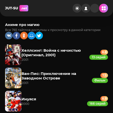
JUT-SU
.net
Аниме про магию
Все 765 тайтлов доступны к просмотру в данной категории
Хеллсинг: Война с нечистью
8.8
(Оригинал, 2001)
13 серий
2001
Ван-Пис: Приключение на
7.5
Заводном Острове
Фильм
2001
Инуяся
8.9
166 серий
2000