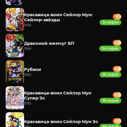
Красавица-воин Сейлор Мун:
9
Сейлор-звёзды
34 серии
1996
Драконий жемчуг БП
8.3
64 серии
1996
Рубаки
8.8
26 серий
1995
Красавица-воин Сейлор Мун
8.7
Супер Эс
39 серий
1995
Красавица-воин Сейлор Мун Эс
9.1
38 серий
1994