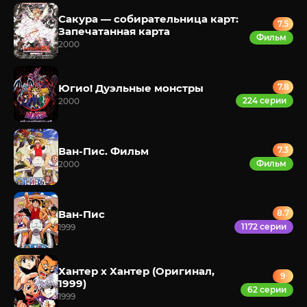
Сакура — собирательница карт:
7.5
Запечатанная карта
Фильм
2000
Югио! Дуэльные монстры
7.8
224 серии
2000
Ван-Пис. Фильм
7.3
Фильм
2000
Ван-Пис
8.7
1172 серии
1999
Хантер х Хантер (Оригинал,
9
1999)
62 серии
1999