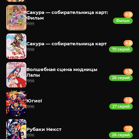
Сакура — собирательница карт:
6.9
Фильм
Фильм
1999
Сакура — собирательница карт
8.8
70 серий
1998
Волшебная сцена модницы
6.7
Лалы
26 серий
1998
Югио!
8.4
27 серий
1998
Рубаки Некст
7.2
26 серий
1996