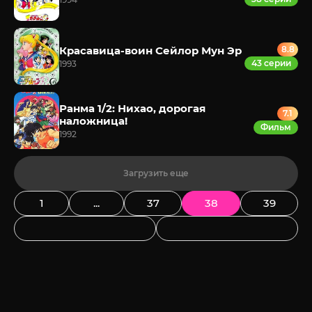
Красавица-воин Сейлор Мун Эр
8.8
43 серии
1993
Ранма 1/2: Нихао, дорогая
7.1
наложница!
Фильм
1992
Загрузить еще
1
...
37
38
39