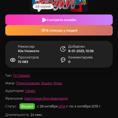
48 серий
Смотреть онлайн
В списках у людей
Режиссер
Добавлен
Юи Умэмото
8-01-2025, 10:36
Просмотров
Комментариев
10 083
0
Тип:
TV Сериал
Жанр:
Приключения
,
Экшен
,
Игры
Аудитория:
Сёнен
Франшиза:
Карточные бои Авангарда
Статус:
с 26 октября
2014
г. по 4 октября 2015 г.
Вышел
Длительность:
24 мин.