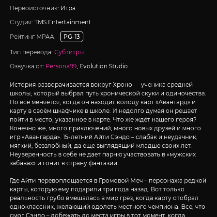
Первоисточник:
Игра
Студия:
TMS Entertainment
Рейтинг MPAA:
PG-13
Тип перевода:
Субтитры
Озвучка от:
Persona99
, Evolution Studio
История разворачивается вокруг Хроно — ученика средней
школы, который выбрал путь хронической скуки и одиночества.
Но всё меняется, когда он находит колоду карт «Авангард» и
карту в своём шкафчике в школе. И недолго думая он решает
пойти в место, указанное в карте. Что же ждёт нашего героя?
Конечно же, много приключений, много новых друзей и много
игр «Авангарда». 15-летний Айти Сэндо – слабак и неудачник,
мягкий, беззлобный, да еще выглядящий младше своих лет.
Неуверенность в себе не дает парню участвовать в «мужских
забавах» и гонит в страну фантазии.
Где Айти перевоплощается в Громовой Меч – персонажа редкой
карты, которую ему подарили три года назад. Вот только
реальность грубо вмешалась в мир грез, когда карту отобрал
одноклассник, желающий одолеть местного чемпиона. Все, что
смог Сэндо – добежать до места игры в тот момент, когда