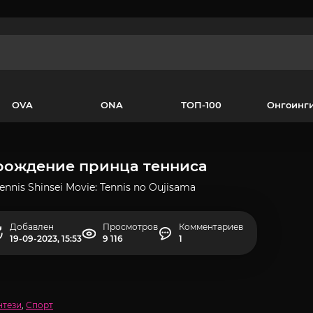
OVA
ONA
ТОП-100
Онгоинг
рождение принца тенниса
ennis Shinsei Movie: Tennis no Oujisama
Добавлен
Просмотров
Комментариев
19-09-2023, 15:53
9 116
1
нтези
,
Спорт