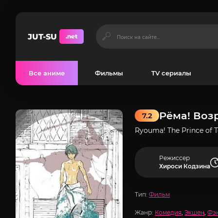
JUT-SU
.net
Все аниме
Фильмы
TV сериалы
Рёма! Воз
7.2
Ryouma! The Prince of T
Режиссер
Хироси Кодзина
Тип:
Фильм
Жанр:
Комедия
,
Экшен
,
Фэ