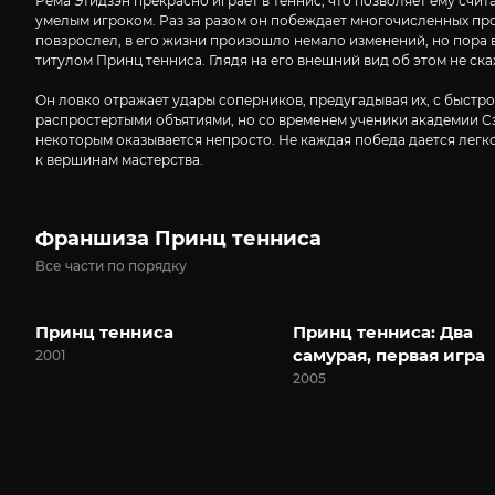
Рёма Этидзэн прекрасно играет в теннис, что позволяет ему счи
умелым игроком. Раз за разом он побеждает многочисленных про
повзрослел, в его жизни произошло немало изменений, но пора в
титулом Принц тенниса. Глядя на его внешний вид об этом не ск
Он ловко отражает удары соперников, предугадывая их, с быстр
распростертыми объятиями, но со временем ученики академии Сэй
некоторым оказывается непросто. Не каждая победа дается легк
к вершинам мастерства.
Франшиза Принц тенниса
Все части по порядку
Принц тенниса
Принц тенниса: Два
самурая, первая игра
2001
2005