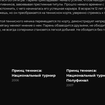
таться богом игры. Парень прикладывает немало усилий, чтобы находи
тивников, завоевывая престижные титулы. Прошло немало времени с те
спомнить, с чего начиналась его успешная карьера. В возрасте 12 л
ажешь, но он преображается на теннисном корте, уверенно стремясь к 
отой теннисного мячика перемещается по корту, демонстрирует непред
гаку меняют мнение о нем. Парень обзаводится друзьями, не обходитс
о, не всегда соперники становятся легкой добычей. Не обойдется без
Принц тенниса:
Принц тенниса:
Национальный турнир
Национальный турн
Полуфинал
2006
2007