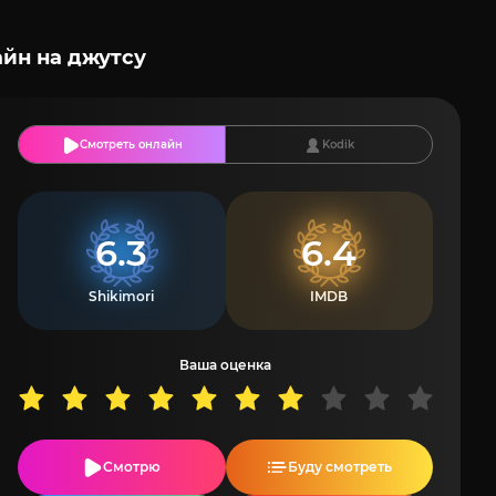
йн на джутсу
Смотреть онлайн
Kodik
6.3
6.4
Shikimori
IMDB
Ваша оценка
Смотрю
Буду смотреть