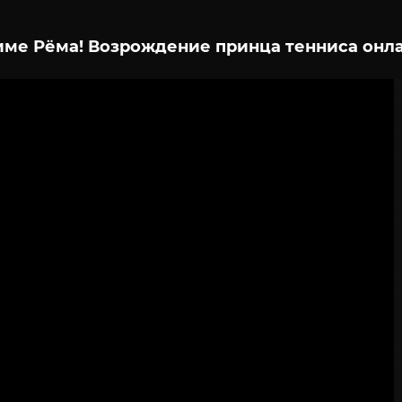
име Рёма! Возрождение принца тенниса онла
2
3
4
5
6
7
8
9
10