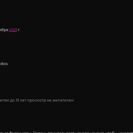
тября
2021
г.
udios
етям до 13 лет просмотр не желателен