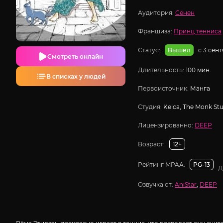
Аудитория:
Сёнен
Франшиза:
Принц тенниса
Статус:
с 3 сен
Вышел
Смотреть онлайн
Длительность:
100 мин.
В списках у людей
Первоисточник:
Манга
Студия:
Keica, The Monk St
Лицензированно:
DEEP
Возраст:
12+
Рейтинг MPAA:
PG-13
Д
Озвучка от:
AniStar
,
DEEP