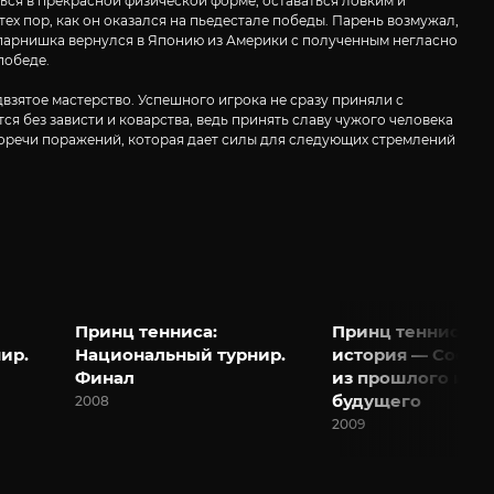
ться в прекрасной физической форме, оставаться ловким и
х пор, как он оказался на пьедестале победы. Парень возмужал,
ет парнишка вернулся в Японию из Америки с полученным негласно
победе.
взятое мастерство. Успешного игрока не сразу приняли с
я без зависти и коварства, ведь принять славу чужого человека
 горечи поражений, которая дает силы для следующих стремлений
Принц тенниса:
Принц тенниса: Д
ир.
Национальный турнир.
история — Сооб
Финал
из прошлого и
будущего
2008
2009