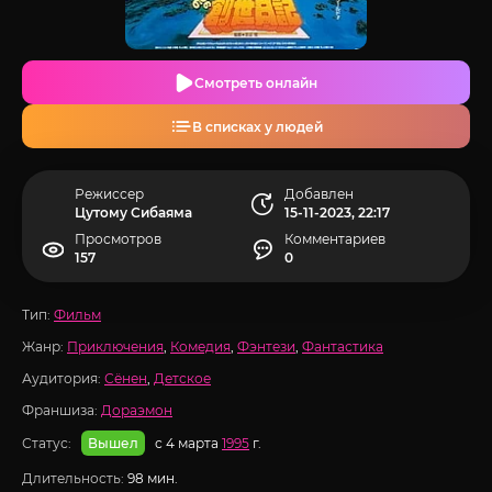
Смотреть онлайн
В списках у людей
Режиссер
Добавлен
Цутому Сибаяма
15-11-2023, 22:17
Просмотров
Комментариев
157
0
Тип:
Фильм
Жанр:
Приключения
,
Комедия
,
Фэнтези
,
Фантастика
Аудитория:
Сёнен
,
Детское
Франшиза:
Дораэмон
Статус:
с 4 марта
1995
г.
Вышел
Длительность:
98 мин.