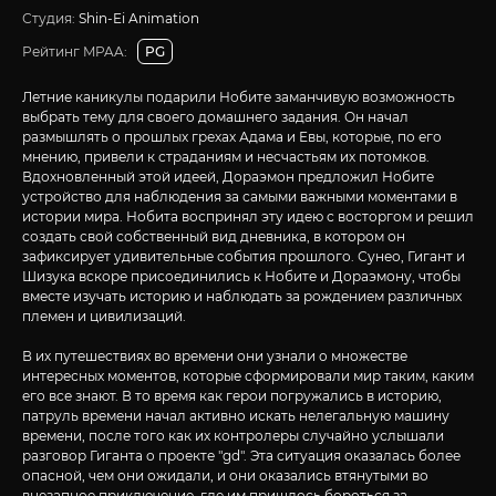
Студия:
Shin-Ei Animation
Рейтинг MPAA:
PG
Летние каникулы подарили Нобите заманчивую возможность
выбрать тему для своего домашнего задания. Он начал
размышлять о прошлых грехах Адама и Евы, которые, по его
мнению, привели к страданиям и несчастьям их потомков.
Вдохновленный этой идеей, Дораэмон предложил Нобите
устройство для наблюдения за самыми важными моментами в
истории мира. Нобита воспринял эту идею с восторгом и решил
создать свой собственный вид дневника, в котором он
зафиксирует удивительные события прошлого. Сунео, Гигант и
Шизука вскоре присоединились к Нобите и Дораэмону, чтобы
вместе изучать историю и наблюдать за рождением различных
племен и цивилизаций.
В их путешествиях во времени они узнали о множестве
интересных моментов, которые сформировали мир таким, каким
его все знают. В то время как герои погружались в историю,
патруль времени начал активно искать нелегальную машину
времени, после того как их контролеры случайно услышали
разговор Гиганта о проекте "gd". Эта ситуация оказалась более
опасной, чем они ожидали, и они оказались втянутыми во
внезапное приключение, где им пришлось бороться за