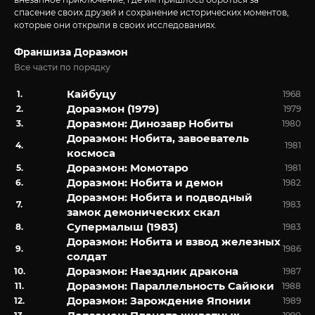
спасение своих друзей и сохранение исторических моментов,
которые они открыли в своих исследованиях.
Франшиза Дораэмон
Все части по порядку
Кайбуцу
1968
Дораэмон (1979)
1979
Дораэмон: Динозавр Нобиты
1980
Дораэмон: Нобита, завоеватель
1981
космоса
Дораэмон: Момотаро
1981
Дораэмон: Нобита и демон
1982
Дораэмон: Нобита и подводный
1983
замок демонических скал
Супермалыш (1983)
1983
Дораэмон: Нобита и взвод железных
1986
солдат
Дораэмон: Наездник дракона
1987
Дораэмон: Параллельность Сайюки
1988
Дораэмон: Зарождение Японии
1989