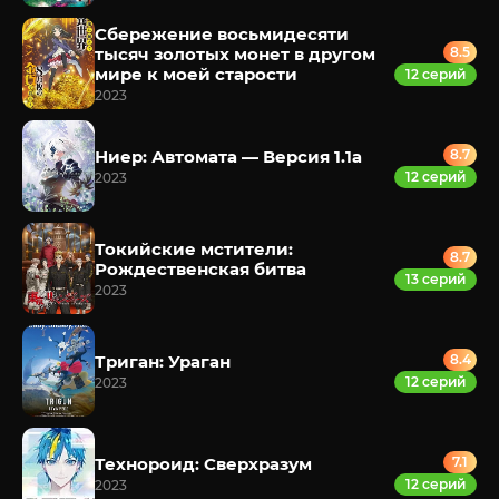
Сбережение восьмидесяти
тысяч золотых монет в другом
8.5
мире к моей старости
12 серий
2023
Ниер: Автомата — Версия 1.1а
8.7
12 серий
2023
Токийские мстители:
8.7
Рождественская битва
13 серий
2023
Триган: Ураган
8.4
12 серий
2023
Технороид: Сверхразум
7.1
12 серий
2023