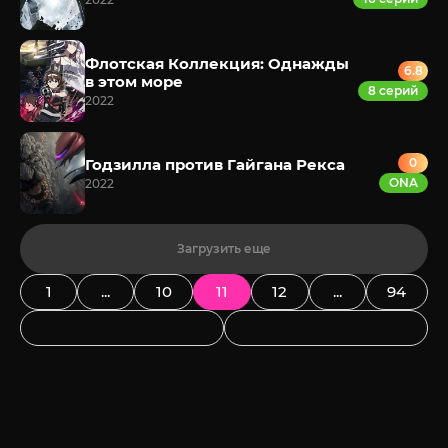
Флотская Коллекция: Однажды
6.8
в этом море
8 серий
2022
Годзилла против Гайгана Рекса
0
ONA
2022
Загрузить еще
1
...
10
11
12
...
94