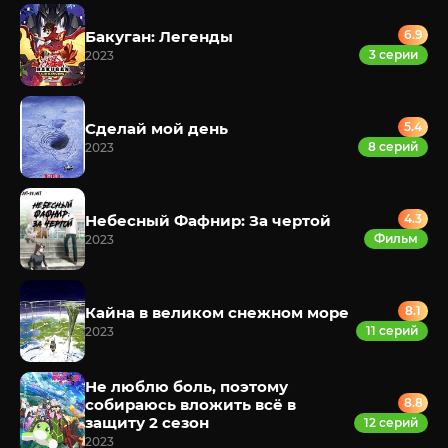
Бакуган: Легенды
6.9
3 серии
2023
Сделай мой день
5.4
8 серий
2023
Небесный Фафнир: За чертой
4.3
Фильм
2023
Кайна в великом снежном море
8.1
11 серий
2023
Не люблю боль, поэтому
собираюсь вложить всё в
8.8
защиту 2 сезон
12 серий
2023