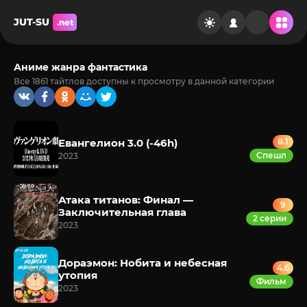
JUT-SU
.net
Аниме жанра фантастика
Все 1861 тайтлов доступны к просмотру в данной категории
Евангелион 3.0 (-46h)
8.1
Спешл
2023
Атака титанов: Финал —
9
Заключительная глава
2 серии
2023
Дораэмон: Нобита и небесная
4.6
утопия
Фильм
2023