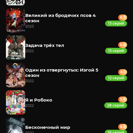
Великий из бродячих псов 4
8.7
сезон
13 серий
2023
Задача трёх тел
6.6
15 серий
2022
Один из отвергнутых: Изгой 5
8.1
сезон
12 серий
2022
Я и Робоко
5.9
28 серий
2022
Бесконечный мир
8.6
16 серий
2022