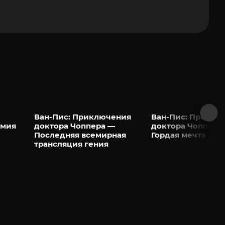
Ван-Пис: Приключения
Ван-Пис: Приклю
емия
доктора Чоппера —
доктора Чоппера
Последняя всемирная
Гордая мечта гиг
трансляция гения