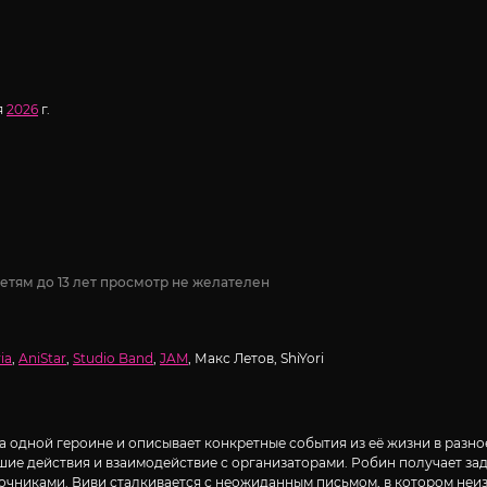
я
2026
г.
етям до 13 лет просмотр не желателен
ia
,
AniStar
,
Studio Band
,
JAM
, Макс Летов, ShiYori
а одной героине и описывает конкретные события из её жизни в разное
ие действия и взаимодействие с организаторами. Робин получает зад
чниками. Виви сталкивается с неожиданным письмом, в котором неиз