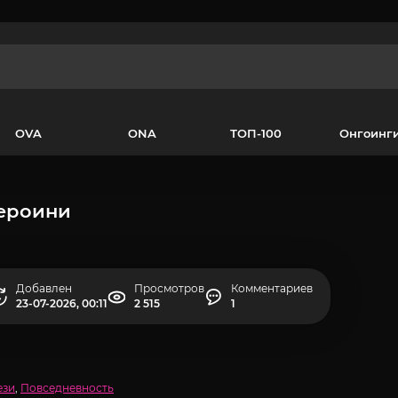
OVA
ONA
ТОП-100
Онгоинг
Героини
Добавлен
Просмотров
Комментариев
23-07-2026, 00:11
2 515
1
ези
,
Повседневность