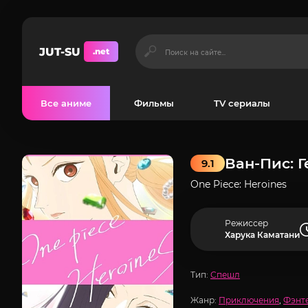
JUT-SU
.net
Все аниме
Фильмы
TV сериалы
Ван-Пис: 
9.1
One Piece: Heroines
Режиссер
Харука Каматани
Тип:
Спешл
Жанр:
Приключения
,
Фэнт