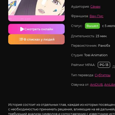
Аудитория:
Сёнен
Франшиза:
Ван-Пис
Статус:
с 5 июл
Вышел
Смотреть онлайн
Длительность:
23 мин.
В списках у людей
Первоисточник:
Ранобэ
Студия:
Toei Animation
Рейтинг MPAA:
PG-13
Д
Тип перевода:
Субтитры
Озвучка от:
AniDUB
,
AniLibr
История состоит из отдельных глав, каждая из которых посвящен
с необходимостью принимать решения, влияющие на её дальнейш
требующий анализа символов и сопоставления с известными исто