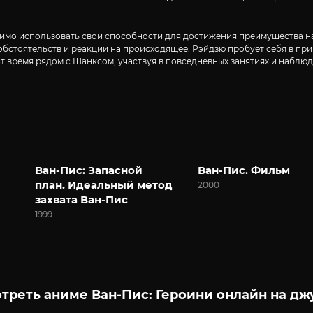
имо использовать свои способности для достижения преимущества на
стоятельств и реакции на происходящее. Рэйдзю пробует себя в приг
 время рядом с Шанксом, участвуя в повседневных занятиях и наблюда
Ван-Пис: Запасной
Ван-Пис. Фильм
план. Идеальный метод
2000
захвата Ван-Пис
1999
треть аниме Ван-Пис: Героини онлайн на дж