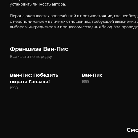
установить личность автора.
Перона оказывается вовлечённой в противостояние, где необход
с недопониманием в личных отношениях, требующей выяснения об
выбором ингредиентов и процессом создания блюд. Ута проводит
Франшиза Ван-Пис
Все части по порядку
Ван-Пис: Победить
Ван-Пис
пирата Ганзака!
1999
1998
Смо