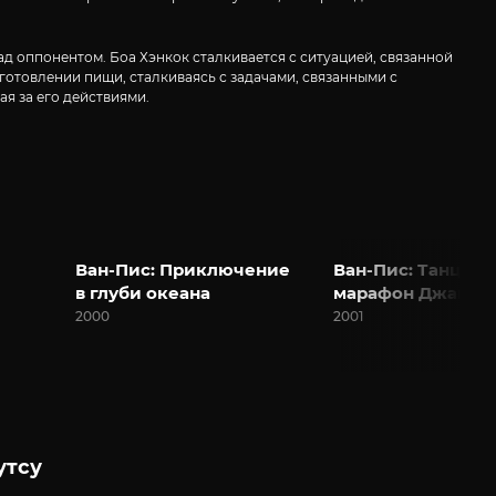
д оппонентом. Боа Хэнкок сталкивается с ситуацией, связанной
отовлении пищи, сталкиваясь с задачами, связанными с
я за его действиями.
Ван-Пис: Приключение
Ван-Пис: Танцев
в глуби океана
марафон Джанго
2000
2001
утсу