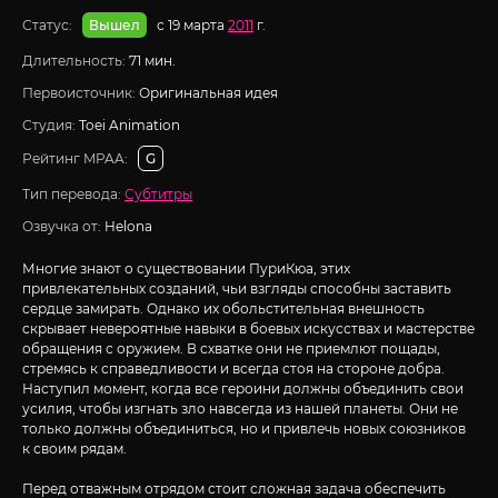
Статус:
с 19 марта
2011
г.
Вышел
Длительность:
71 мин.
Первоисточник:
Оригинальная идея
Студия:
Toei Animation
Рейтинг MPAA:
G
Тип перевода:
Субтитры
Озвучка от:
Helona
Многие знают о существовании ПуриКюа, этих
привлекательных созданий, чьи взгляды способны заставить
сердце замирать. Однако их обольстительная внешность
скрывает невероятные навыки в боевых искусствах и мастерстве
обращения с оружием. В схватке они не приемлют пощады,
стремясь к справедливости и всегда стоя на стороне добра.
Наступил момент, когда все героини должны объединить свои
усилия, чтобы изгнать зло навсегда из нашей планеты. Они не
только должны объединиться, но и привлечь новых союзников
к своим рядам.
Перед отважным отрядом стоит сложная задача обеспечить