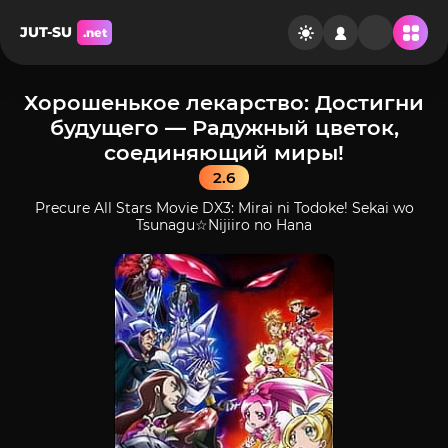
JUT-SU
.net
Хорошенькое лекарство: Достигни
будущего — Радужный цветок,
соединяющий миры!
2.6
Precure All Stars Movie DX3: Mirai ni Todoke! Sekai wo
Tsunagu☆Nijiiro no Hana