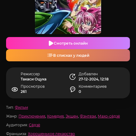
Смотреть онлайн
В списках у людей
Режиссер
Добавлен
Такаси Оцука
27-12-2024, 12:18
Просмотров
Комментариев
261
0
Тип:
Фильм
Жанр:
Приключения
,
Комедия
,
Экшен
,
Фэнтези
,
Махо-сёдзё
Аудитория:
Сёдзё
Франшиза:
Хорошенькое лекарство