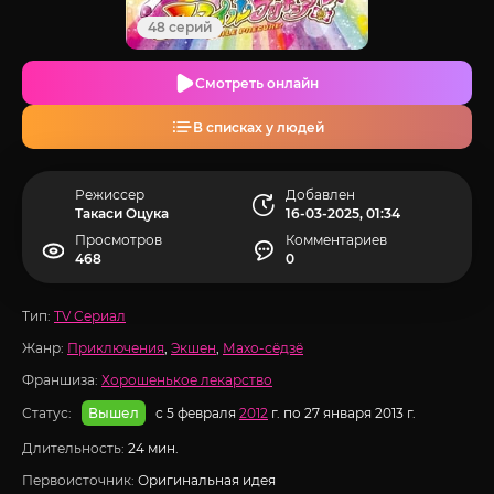
48 серий
Смотреть онлайн
В списках у людей
Режиссер
Добавлен
Такаси Оцука
16-03-2025, 01:34
Просмотров
Комментариев
468
0
Тип:
TV Сериал
Жанр:
Приключения
,
Экшен
,
Махо-сёдзё
Франшиза:
Хорошенькое лекарство
Статус:
с 5 февраля
2012
г. по 27 января 2013 г.
Вышел
Длительность:
24 мин.
Первоисточник:
Оригинальная идея