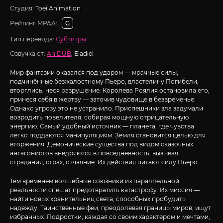
Студия:
Toei Animation
Рейтинг MPAA:
G
Тип перевода:
Субтитры
Озвучка от:
AniDUB
, Eladiel
Мир фантазии оказался под ударом — мрачные силы,
подчинённые безжалостному Пьеро, властелину Погибели,
вторглись, неся разрушение. Королева Роялия остановила его,
принеся себя в жертву — заточив чудовище в безвременье.
Однако угрозу это не устранило. Приспешники зла задумали
возродить повелителя, собирая мощную отрицательную
энергию. Самый удобный источник — планета, где чувства
легко поддаются манипуляциям. Земля становится целью для
вторжения. Демонические существа под видом сказочных
антагонистов внедряются в повседневность, вызывая
страдания, страх, отчаяние. Их действия питают силу Пьеро.
Тем временем волшебные союзники из параллельной
реальности спешат предотвратить катастрофу. Их миссия —
найти новых хранительниц света, способных пробудить
надежду. Таинственные феи, преодолевая границы миров, ищут
избранных. Подростки, каждая со своим характером и мечтами,