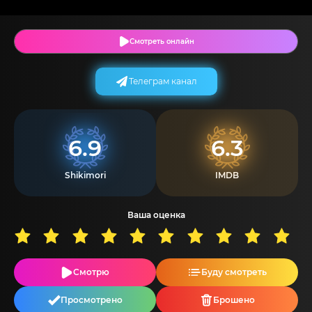
Смотреть онлайн
Телеграм канал
6.9
6.3
Shikimori
IMDB
Ваша оценка
Смотрю
Буду смотреть
Просмотрено
Брошено