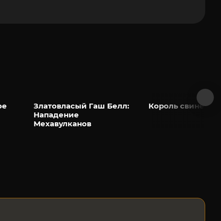
ое
Златовласый Гаш Белл:
Король свиней
Нападение
Мехавулканов