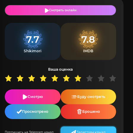
Смотреть онлайн
7.7
7.8
Shikimori
IMDB
Ваша оценка
Смотрю
Буду смотреть
Просмотрено
Брошено
Телеграм канал
Подпишись на Telegram канал: