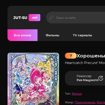
JUT-SU
.net
Все аниме
Фильмы
TV сериалы
Хорошеньк
7
Heartcatch Precure! Mov
Режиссер
Риэ Мацумото
Тип:
Фильм
Жанр:
Приключения
,
Фэнт