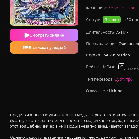
Франшиза:
Хорошенькое л
Статус:
с 30 ок
Вышел
Длительность:
73 мин.
Смотреть онлайн
Первоисточник:
Оригиналь
В списках у людей
Студия:
Toei Animation
Рейтинг MPAA:
G
Нет 
Тип перевода:
Субтитры
Озвучка от:
Helona
Среди живописных улиц столицы моды, Парижа, готовится велик
французского света члены школьного модельного клуба, включа
этот волшебный вечер в мир моды внезапно вмешивается загадо
Однако радость праздника нарушается неожиданным появлением 