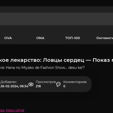
OVA
ONA
ТОП-100
Онгоинг
ое лекарство: Ловцы сердец — Показ м
ie: Hana no Miyako de Fashion Show... desu ka!?
Добавлен
Просмотров
Комментариев
26-02-2024, 06:34
218
0
ези
,
Махо-сёдзё