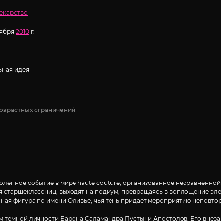
екарство
тября
2010
г.
ная идея
возрастных ограничений
олепное событие в мире haute couture, организованное несравненной
я старшеклассниц, выходят на подиум, превращаясь в воплощение эле
чная фигура по имени Оливье, чья тень придает мероприятию неповто
темной личности Барона Саламандра Пустыни Апостолов. Его внезапн