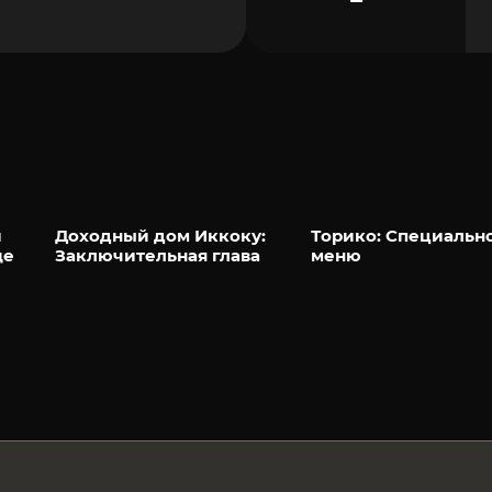
й
Доходный дом Иккоку:
Торико: Специальн
ще
Заключительная глава
меню