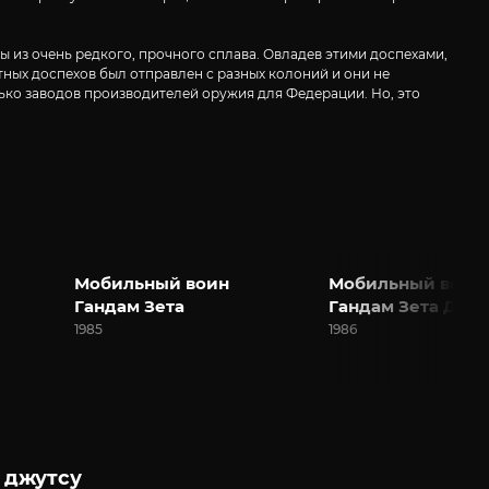
 из очень редкого, прочного сплава. Овладев этими доспехами,
тных доспехов был отправлен с разных колоний и они не
лько заводов производителей оружия для Федерации. Но, это
Мобильный воин
Мобильный воин
Гандам Зета
Гандам Зета Два
1985
1986
 джутсу