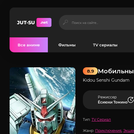
JUT-SU
.net
Все аниме
Фильмы
TV сериалы
Мобильны
8.9
Kidou Senshi Gundam
Режиссер
Ёсиюки Томино
Тип:
TV Сериал
Жанр:
Приключения
,
Экше