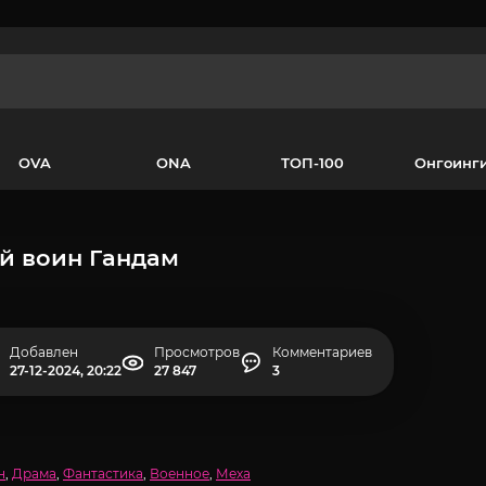
OVA
ONA
ТОП-100
Онгоинг
й воин Гандам
Добавлен
Просмотров
Комментариев
27-12-2024, 20:22
27 847
3
н
,
Драма
,
Фантастика
,
Военное
,
Меха