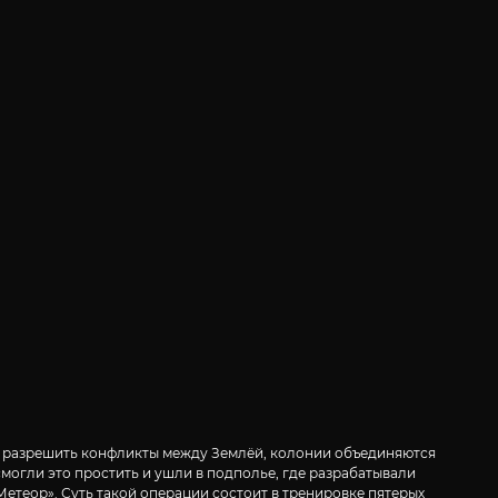
я разрешить конфликты между Землёй, колонии объединяются
смогли это простить и ушли в подполье, где разрабатывали
Метеор». Суть такой операции состоит в тренировке пятерых