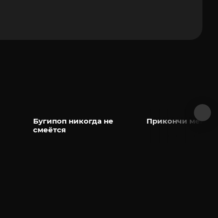
Бугипоп никогда не
Прикончи меня, 
смеётся