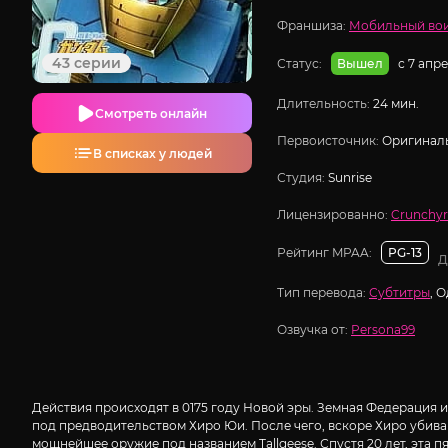
Франшиза:
Мобильный вои
43 серии
Статус:
с 7 апр
Вышел
Длительность:
24 мин.
Смотреть онлайн
Первоисточник:
Оригиналь
В списках у людей
Студия:
Sunrise
Лицензированно:
Crunchyr
Рейтинг MPAA:
PG-13
Д
Тип перевода:
Субтитры
, 
Озвучка от:
Persona99
Действия происходят в 0175 году Новой эры. Земная Федерация
под предводительством Хиро Юи. После чего, вскоре Хиро убиваю
мощнейшее оружие под названием Tallgeese. Спустя 20 лет, эта 