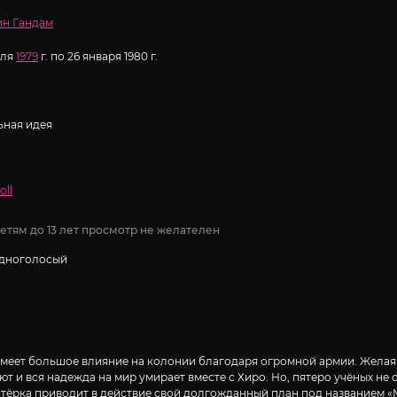
н Гандам
еля
1979
г. по 26 января 1980 г.
ная идея
oll
етям до 13 лет просмотр не желателен
Одноголосый
 имеет большое влияние на колонии благодаря огромной армии. Жела
т и вся надежда на мир умирает вместе с Хиро. Но, пятеро учёных не 
пятёрка приводит в действие свой долгожданный план под названием «