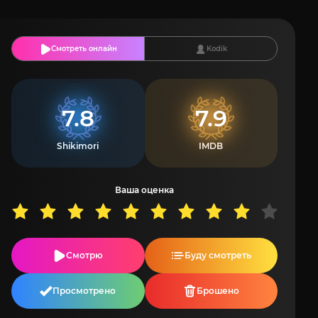
Смотреть онлайн
Kodik
7.8
7.9
Shikimori
IMDB
Ваша оценка
Смотрю
Буду смотреть
Просмотрено
Брошено