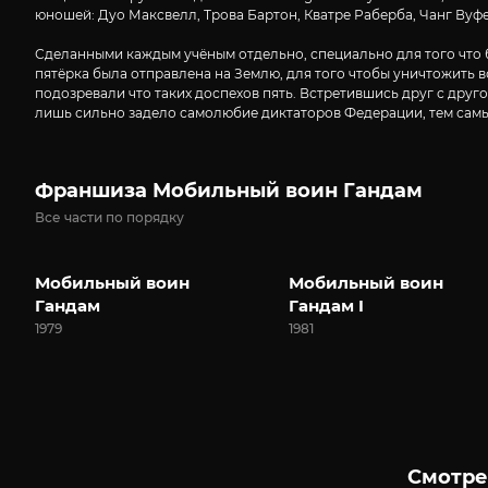
юношей: Дуо Максвелл, Трова Бартон, Кватре Раберба, Чанг Ву
Сделанными каждым учёным отдельно, специально для того что б
пятёрка была отправлена на Землю, для того чтобы уничтожить 
подозревали что таких доспехов пять. Встретившись друг с дру
лишь сильно задело самолюбие диктаторов Федерации, тем самым
Франшиза Мобильный воин Гандам
Все части по порядку
Мобильный воин
Мобильный воин
Гандам
Гандам I
1979
1981
Смотре