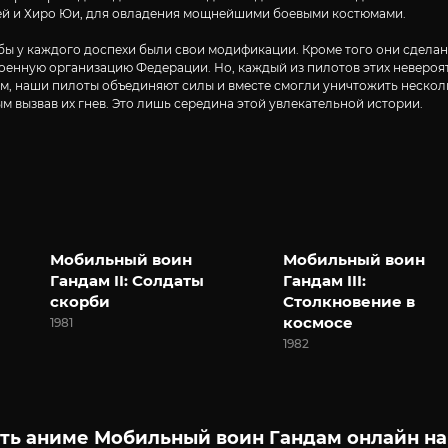
фей и Хиро Юи, для овладения мощнейшими боевыми костюмами.
ы у каждого доспехи были свои модификации. Кроме того они сделаны
военную организацию Федерации. Но, каждый из пилотов этих невероя
гом, наши пилоты объединяют силы и вместе смогли уничтожить неско
 вызвав их гнев. Это лишь середина этой увлекательной истории.
Мобильный воин
Мобильный воин
Гандам II: Солдаты
Гандам III:
скорби
Столкновение в
космосе
1981
1982
ть аниме Мобильный воин Гандам онлайн на