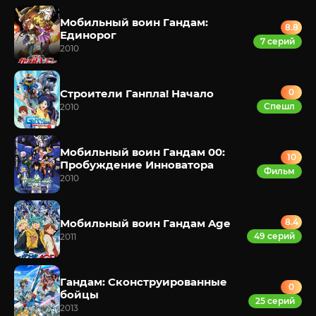
Мобильный воин Гандам:
8.8
Единорог
7 серий
2010
Строители Ганпла! Начало
0
Спешл
2010
Мобильный воин Гандам 00:
10
Пробуждение Инноватора
Фильм
2010
Мобильный воин Гандам Age
8.4
49 серий
2011
Гандам: Сконструированные
0
бойцы
25 серий
2013