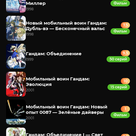
Миллер
Фильм
1998
Новый мобильный воин Гандам:
7.5
Дубль-вэ — Бесконечный вальс
Фильм
1998
Гандам: Объединение
9.5
50 серий
1999
Мобильный воин Гандам:
10
Эволюция
15 серий
2001
Мобильный воин Гандам: Новый
1
опыт 0087 — Зелёные дайверы
Фильм
2001
Гандам: Объединение I — Свет