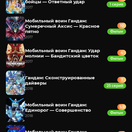
бойцы — Ответный удар
1 серия
2017
Мобильный воин Гандам:
Сумеречный Аксис — Красное
10
пятно
Фильм
2017
Мобильный воин Гандам: Удар
4
молнии — Бандитский цветок
Фильм
2017
Гандам: Сконструированные
7
дайверы
25 серий
2018
Мобильный воин Гандам:
5.5
Единорог — Совершенство
Фильм
2018
Мобильный воин Гандам: