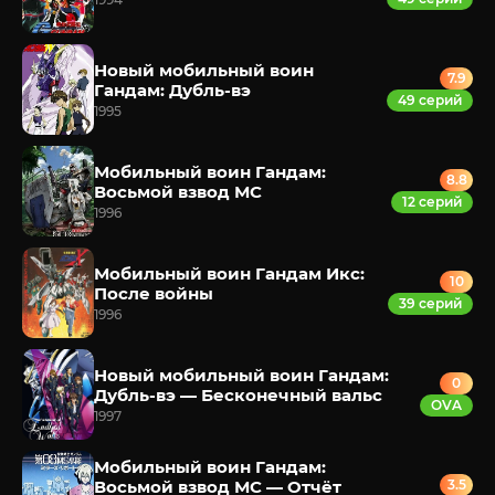
Новый мобильный воин
7.9
Гандам: Дубль-вэ
49 серий
1995
Мобильный воин Гандам:
8.8
Восьмой взвод МС
12 серий
1996
Мобильный воин Гандам Икс:
10
После войны
39 серий
1996
Новый мобильный воин Гандам:
0
Дубль-вэ — Бесконечный вальс
OVA
1997
Мобильный воин Гандам:
Восьмой взвод МС — Отчёт
3.5