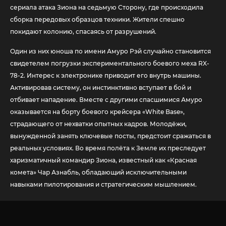
сериала атака Зиона на седьмую Сторону, где происходила
сборка передовых образцов техники. Жители спешно
покидают колонию, спасаясь от разрушений.
Один из них юноша по имени Амуро Рэй случайно становится
свидетелем погрузки экспериментального боевого меха RX-
78-2. Интерес к электронике приводит его внутрь машины.
Активировав систему, он инстинктивно вступает в бой и
отбивает нападение. Вместе с другими спасшимися Амуро
оказывается на борту боевого крейсера «White Base»,
страдающего от нехватки опытных кадров. Молодёжи,
вынужденной занять ключевые посты, предстоит сражаться в
реальных условиях. Во время полёта к Земле их преследует
харизматичный командир Зиона, известный как «Красная
комета» Чар Азнабль, обладающий исключительными
навыками пилотирования и стратегическим мышлением.