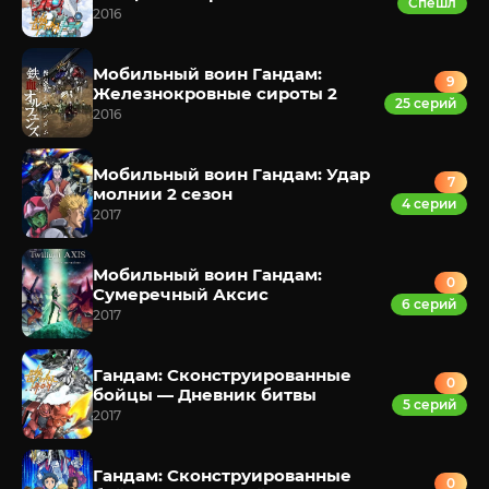
Спешл
2016
Мобильный воин Гандам:
9
Железнокровные сироты 2
25 серий
2016
Мобильный воин Гандам: Удар
7
молнии 2 сезон
4 серии
2017
Мобильный воин Гандам:
0
Сумеречный Аксис
6 серий
2017
Гандам: Сконструированные
0
бойцы — Дневник битвы
5 серий
2017
Гандам: Сконструированные
0