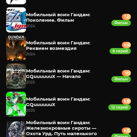
Мобильный воин Гандам:
7.2
Поколение. Фильм
Фильм
2024
Мобильный воин Гандам:
8.4
Реквием возмездия
6 серий
2024
Мобильный воин Гандам:
10
GQuuuuuuX — Начало
Фильм
2025
Мобильный воин Гандам:
8.6
GQuuuuuuX
12 серий
2025
Мобильный воин Гандам:
Железнокровные сироты —
6.6
Охота Урд. Путь маленького
Фильм