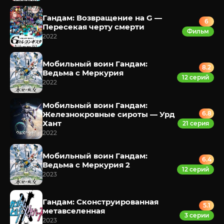
Гандам: Возвращение на G —
6
Пересекая черту смерти
Фильм
2022
Мобильный воин Гандам:
8.2
Ведьма с Меркурия
12 серий
2022
Мобильный воин Гандам:
Железнокровные сироты — Урд
6.8
Хант
21 серия
2022
Мобильный воин Гандам:
6.4
Ведьма с Меркурия 2
12 серий
2023
Гандам: Сконструированная
5.1
метавселенная
3 серии
2023