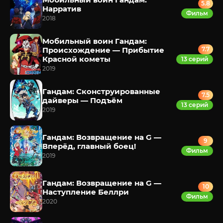
5.8
Нарратив
Фильм
2018
Мобильный воин Гандам:
Происхождение — Прибытие
7.7
Красной кометы
13 серий
2019
Гандам: Сконструированные
7.5
дайверы — Подъём
13 серий
2019
Гандам: Возвращение на G —
9
Вперёд, главный боец!
Фильм
2019
Гандам: Возвращение на G —
10
Наступление Беллри
Фильм
2020