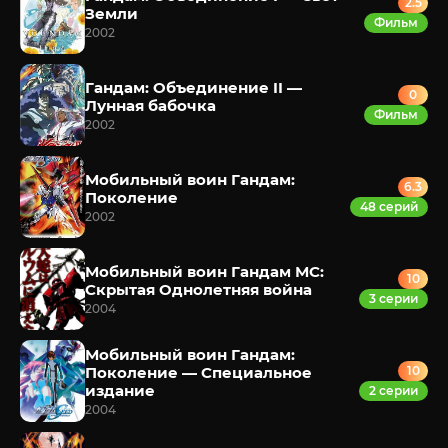
2.5
Земли
Фильм
2002
Гандам: Объединение II —
0
Лунная бабочка
Фильм
2002
Мобильный воин Гандам:
6.3
Поколение
48 серий
2002
Мобильный воин Гандам МС:
10
Скрытая Однолетняя война
3 серии
2004
Мобильный воин Гандам:
Поколение — Специальное
10
издание
2 серии
2004