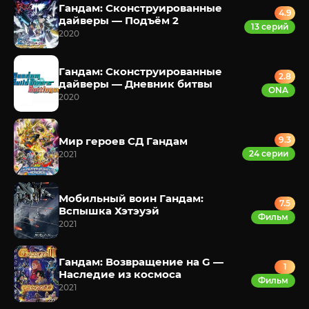
Гандам: Сконструированные
4.9
дайверы — Подъём 2
13 серий
2020
Гандам: Сконструированные
2.8
дайверы — Дневник битвы
ONA
2020
Мир героев СД Гандам
9.3
24 серии
2021
Мобильный воин Гандам:
7.5
Вспышка Хэтэуэй
Фильм
2021
Гандам: Возвращение на G —
1
Наследие из космоса
Фильм
2021