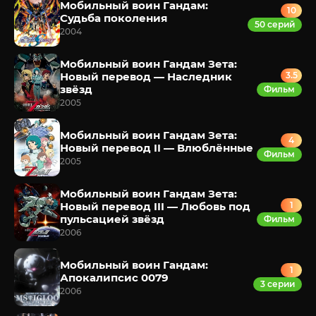
Мобильный воин Гандам:
10
Судьба поколения
50 серий
2004
Мобильный воин Гандам Зета:
Новый перевод — Наследник
3.5
звёзд
Фильм
2005
Мобильный воин Гандам Зета:
4
Новый перевод II — Влюблённые
Фильм
2005
Мобильный воин Гандам Зета:
Новый перевод III — Любовь под
1
пульсацией звёзд
Фильм
2006
Мобильный воин Гандам:
1
Апокалипсис 0079
3 серии
2006