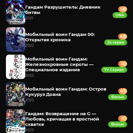
Гандам Разрушитель: Дневник
5.6
битвы
ONA
2021
Мобильный воин Гандам 00:
8.5
Открытая хроника
24 серии
2022
Мобильный воин Гандам:
Железнокровные сироты —
10
Специальное издание
TV Сериал
2022
Мобильный воин Гандам: Остров
8.1
Кукуруз Доана
Фильм
2022
Гандам: Возвращение на G —
Любовь, кричащая в яростной
0
схватке
Фильм
2022