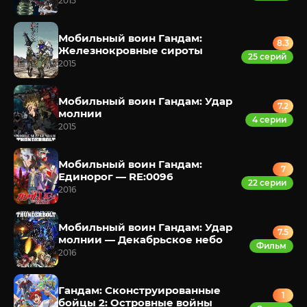
2015
Мобильный воин Гандам:
8.3
Железнокровные сироты
25 серий
2015
Мобильный воин Гандам: Удар
7.2
молнии
4 серии
2015
Мобильный воин Гандам:
7
Единорог — RE:0096
22 серии
2016
Мобильный воин Гандам: Удар
7.5
молнии — Декабрьское небо
Фильм
2016
Гандам: Сконструированные
1
бойцы 2: Островные войны