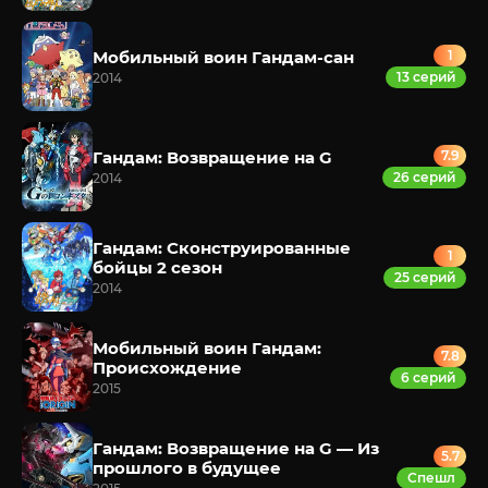
Мобильный воин Гандам-сан
1
13 серий
2014
Гандам: Возвращение на G
7.9
26 серий
2014
Гандам: Сконструированные
1
бойцы 2 сезон
25 серий
2014
Мобильный воин Гандам:
7.8
Происхождение
6 серий
2015
Гандам: Возвращение на G — Из
5.7
прошлого в будущее
Спешл