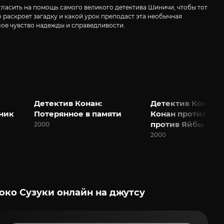
игласить на помощь самого великого детектива Шиничи, чтобы тот
 раскроет загадку и какой урок преподаст эта необычная
плое чувство надежды и справедливости.
Детектив Конан:
Детектив Конан O
ник
Потерянное в памяти
Конан против Ки
против Яйбы
2000
2000
око Сузуки онлайн на джутсу