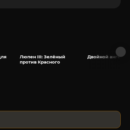
для
Люпен III: Зелёный
Двойной ангел
против Красного