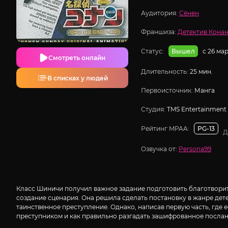
Аудитория:
Сёнен
Франшиза:
Детектив Кона
Статус:
с 26 ма
Вышел
Смотреть онлайн
Длительность:
25 мин.
В списках у людей
Первоисточник:
Манга
Студия:
TMS Entertainment
Рейтинг MPAA:
PG-13
Д
Озвучка от:
Persona99
Класс Шиничи получил важное задание подготовить благотворите
создание сценария. Она решила сделать постановку в жанре дет
таинственное преступление. Однако, написав первую часть, где 
преступником и как правильно разгадать зашифрованное послан