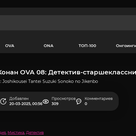
OVA
ONA
ТОП-100
Онгоинг
Конан OVA 08: Детектив-старшеклассн
 Joshikousei Tantei Suzuki Sonoko no Jikenbo
Добавлен
Просмотров
Комментариев
о
20-03-2025, 00:56
309
0
дия
,
Мистика
,
Детектив