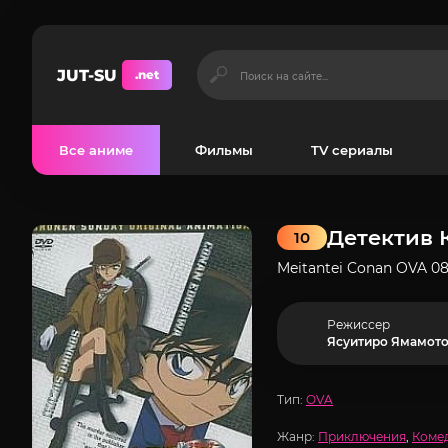
JUT-SU
.net
Все аниме
Фильмы
TV сериалы
Детектив 
10
Meitantei Conan OVA 08:
Режиссер
Ясуитиро Ямамот
Тип:
OVA
Жанр:
Приключения
,
Коме