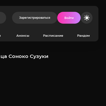
Зарегистрироваться
Войти
и
Анонсы
Расписание
Рандом
ица Соноко Сузуки