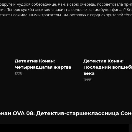
одруге и мудрой собеседнице. Ран, в свою очередь, посоветовала пр
я. Теперь судьба спектакля висит на волоске: каким будет финал? Кто
 станет неожиданным и трогательным, оставляя в сердцах зрителей тё
Детектив Конан:
Детектив Конан:
Четырнадцатая жертва
Последний волшеб
века
1998
1999
нан OVA 08: Детектив-старшеклассница Сон