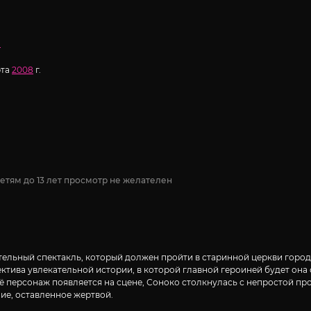
н
рта
2008
г.
етям до 13 лет просмотр не желателен
льный спектакль, который должен пройти в старинной церкви города.
ектива увлекательной истории, в которой главной героиней будет она
её персонаж появляется на сцене, Соноко столкнулась с непростой пр
ие, оставленное жертвой.