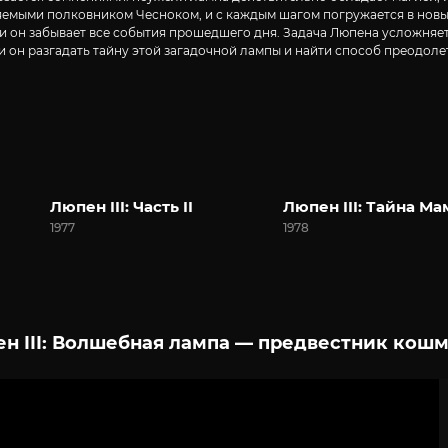
яемыми полковником Чесноком, и с каждым шагом погружается в новые
ся, и он забывает все события прошедшего дня. Задача Люпена усложняе
 он разгадать тайну этой загадочной лампы и найти способ преодолет
Люпен III: Часть II
Люпен III: Тайна Ма
1977
1978
н III: Волшебная лампа — предвестник кошм