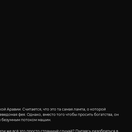
й Аравии. Считается, что это та самая лампа, о которой
ведомая фея. Однако, вместо того чтобы просить богатства, он
ой безумным потоком машин.
или же всё это просто странный случай? Пытаясь разобраться в