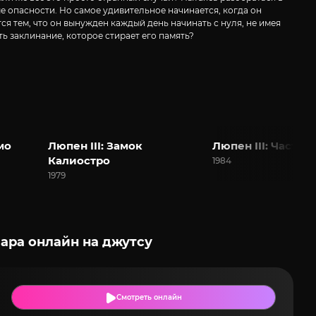
 опасности. Но самое удивительное начинается, когда он
тся тем, что он вынужден каждый день начинать с нуля, не имея
ь заклинание, которое стирает его память?
мо
Люпен III: Замок
Люпен III: Часть II
Калиостро
1984
1979
ара онлайн на джутсу
Смотреть онлайн