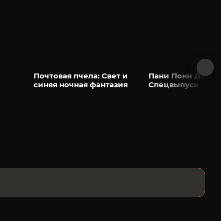
Почтовая пчела: Свет и
Пани Пони Дэш! 
синяя ночная фантазия
Спецвыпуск