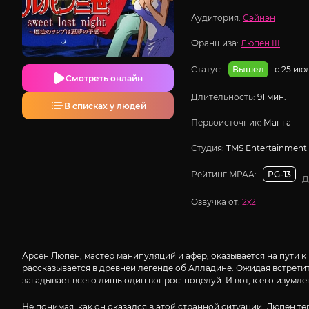
Аудитория:
Сэйнэн
Франшиза:
Люпен III
Статус:
с 25 ию
Вышел
Смотреть онлайн
Длительность:
91 мин.
В списках у людей
Первоисточник:
Манга
Студия:
TMS Entertainment
Рейтинг MPAA:
PG-13
Д
Озвучка от:
2x2
Арсен Люпен, мастер манипуляций и афер, оказывается на пути к
рассказывается в древней легенде об Алладине. Ожидая встретит
загадывает всего лишь один вопрос: поцелуй. И вот, к его изум
Не понимая, как он оказался в этой странной ситуации, Люпен т