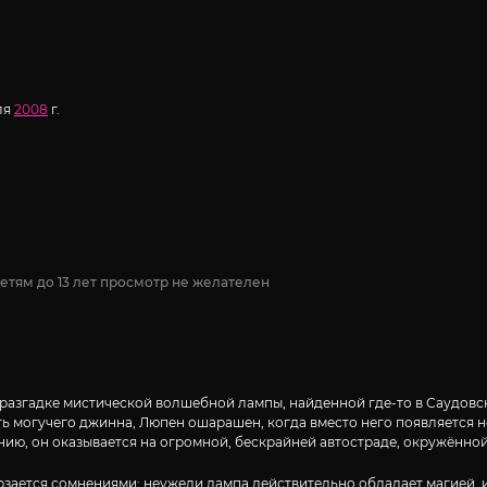
ля
2008
г.
етям до 13 лет просмотр не желателен
 разгадке мистической волшебной лампы, найденной где-то в Саудовско
ь могучего джинна, Люпен ошарашен, когда вместо него появляется не
лению, он оказывается на огромной, бескрайней автостраде, окружённ
ерзается сомнениями: неужели лампа действительно обладает магией, 