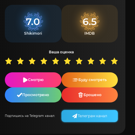
7.0
6.5
Shikimori
IMDB
Ваша оценка
Смотрю
Буду смотреть
Просмотрено
Брошено
Телеграм канал
Подпишись на Telegram канал: