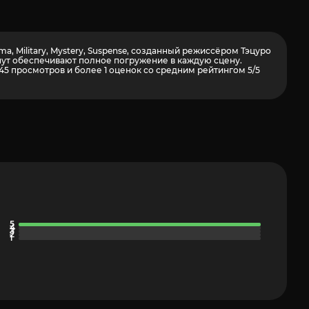
a, Military, Mystery, Suspense, созданный режиссёром Тэцуро
инут обеспечивают полное погружение в каждую сцену.
245 просмотров и более
1
оценок со средним рейтингом 5/5