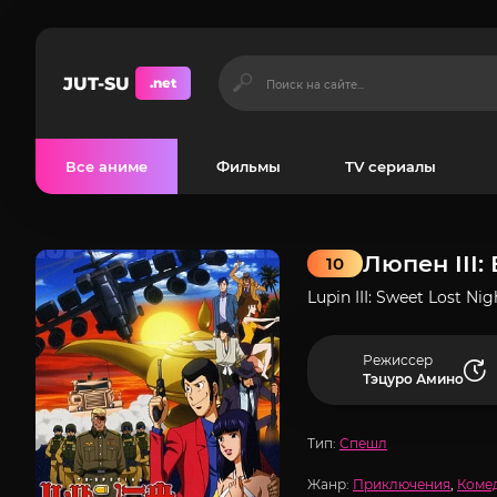
JUT-SU
.net
Все аниме
Фильмы
TV сериалы
Люпен III
10
Lupin III: Sweet Lost 
Режиссер
Тэцуро Амино
Тип:
Спешл
Жанр:
Приключения
,
Коме